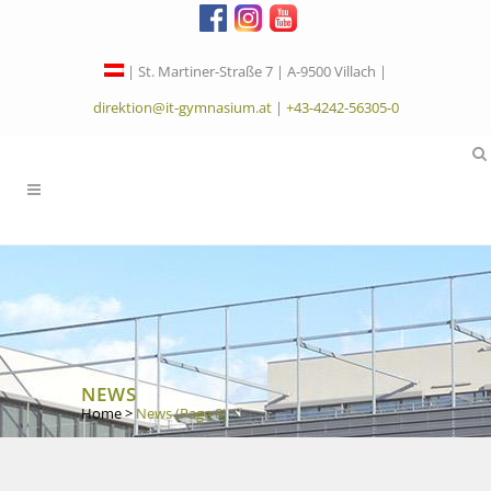
| St. Martiner-Straße 7 | A-9500 Villach |
direktion@it-gymnasium.at
|
+43-4242-56305-0
NEWS
Home
>
News
(Page 8)