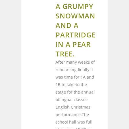
A GRUMPY
SNOWMAN
AND A
PARTRIDGE
IN A PEAR
TREE.
After many weeks of
rehearsing,finally it
was time for 1A and
1B to take to the
stage for the annual
bilingual classes
English Christmas
performance.The
school hall was full