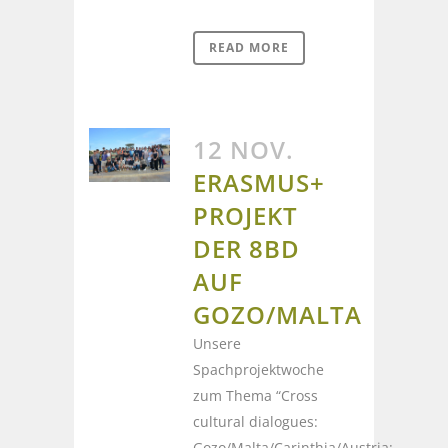
READ MORE
12 NOV.
ERASMUS+
PROJEKT
DER 8BD
AUF
GOZO/MALTA
Unsere
Spachprojektwoche
zum Thema “Cross
cultural dialogues:
Gozo/Malta/Carinthia/Austria: