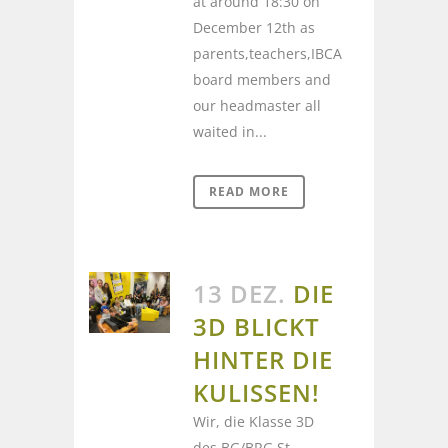
at around 18:30 on
December 12th as
parents,teachers,IBCA
board members and
our headmaster all
waited in...
READ MORE
13 DEZ.
DIE
3D BLICKT
HINTER DIE
KULISSEN!
Wir, die Klasse 3D
des BG/BRG St.