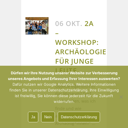
06 OKT.
2A
–
WORKSHOP:
ARCHÄOLOGIE
FÜR JUNGE
LEUTE
Dürfen wir Ihre Nutzung unserer Website zur Verbesserung
„Wie kommen
unseres Angebots und Erfassung Ihrer Interessen auswerten?
Dafür nutzen wir Google Analytics. Weitere Informationen
Objekte eigentlich in
finden Sie in unserer Datenschutzerklärung. Ihre Einwilligung
das Museum? Darf
ist freiwillig, Sie können diese jederzeit für die Zukunft
ich behalten, was ich
widerrufen.
finde und wie
arbeiten eigentlich
Ja
Nein
Datenschutzerklärung
Archäolog*innen?“ ...