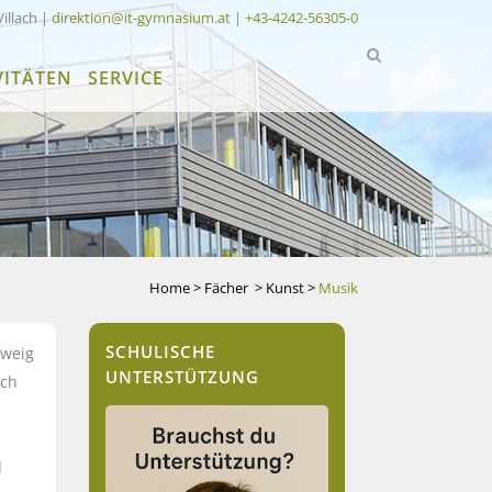
Villach |
direktion@it-gymnasium.at
|
+43-4242-56305-0
VITÄTEN
SERVICE
Home
>
Fächer
>
Kunst
>
Musik
SCHULISCHE
zweig
UNTERSTÜTZUNG
ach
d