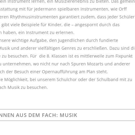
kein Instrument lernen, ein Musiziererlebnis zu bieten. Das geme
stattung mit für jedermann spielbaren Instrumenten, wie Orff
ren Rhythmusinstrumenten garantiert zudem, dass jeder Schüler
 gibt viele Beispiele für Kinder, die – angespornt durch das
 haben, ein Instrument zu erlernen.
unsere wichtige Aufgabe, den Jugendlichen durch fundierte
usik und anderer vielfältigen Genres zu erschließen. Dazu sind d
u besuchen. Für die 8. Klassen ist es mittlerweile zum Fixpunkt
zu unternehmen, wo nicht nur nach Spuren Mozarts und anderer
uch der Besuch einer Opernaufführung am Plan steht.
die Möglichkeit, bei unserem Schulchor oder der Schulband mit zu
tfach Musik zu besuchen.
INNEN AUS DEM FACH: MUSIK