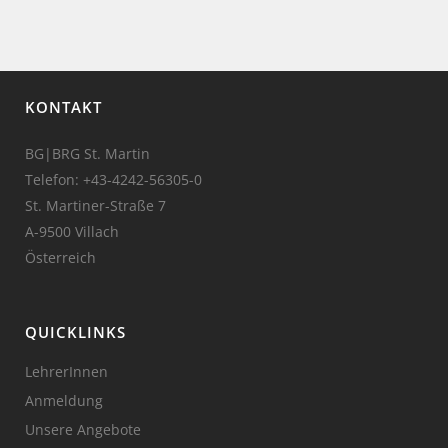
KONTAKT
BG|BRG St. Martin
Telefon:
+43-4242-56305-0
St. Martiner-Straße 7
A-9500 Villach
Österreich
QUICKLINKS
LehrerInnen
Anmeldung
Unsere Angebote