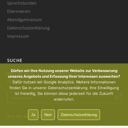
Sprechstunden
Elternverein
Abendgymnasium
Datenschutzerklärung
Impressum
SUCHE
Dürfen wir Ihre Nutzung unserer Website zur Verbesserung
Falls Sie etwas in unserer Website suchen wollen, jedoch
unseres Angebots und Erfassung Ihrer Interessen auswerten?
nicht finden, dann probieren Sie es mal hier:
Dafür nutzen wir Google Analytics. Weitere Informationen
finden Sie in unserer Datenschutzerklärung. Ihre Einwilligung
ist freiwillig, Sie können diese jederzeit für die Zukunft
widerrufen.
Ja
Nein
Datenschutzerklärung
Ikon der Kerze : designed by Freepik