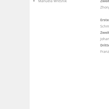
Manuela Wresnik
Zweit
Zhon
Erste
Schm
Zweit
Joha
Dritt
Franz