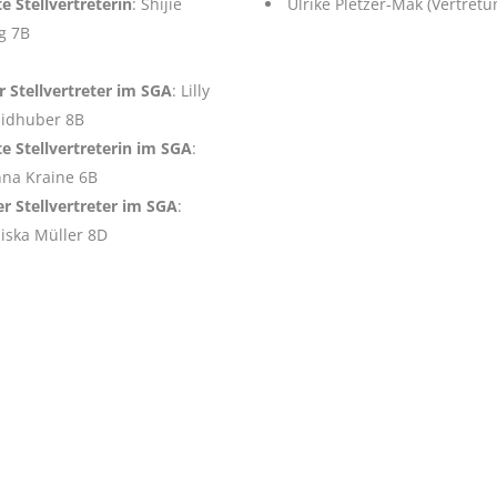
e Stellvertreterin
: Shijie
Ulrike Pletzer-Mak (Vertretu
g 7B
r Stellvertreter im SGA
: Lilly
idhuber 8B
e Stellvertreterin im SGA
:
nna Kraine 6B
er Stellvertreter im SGA
:
iska Müller 8D