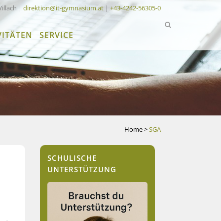
Villach |
direktion@it-gymnasium.at
|
+43-4242-56305-0
VITÄTEN
SERVICE
Home
>
SGA
SCHULISCHE
UNTERSTÜTZUNG