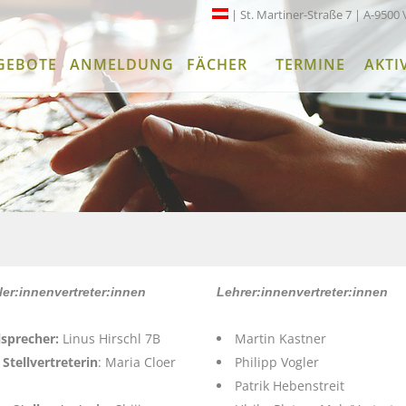
| St. Martiner-Straße 7 | A-9500 
GEBOTE
ANMELDUNG
FÄCHER
TERMINE
AKTI
er:innenvertreter:innen
Lehrer:innenvertreter:innen
lsprecher:
Linus Hirschl 7B
Martin Kastner
 Stellvertreterin
: Maria Cloer
Philipp Vogler
Patrik Hebenstreit