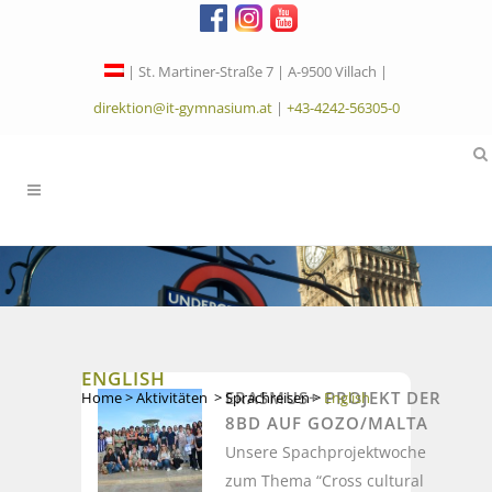
| St. Martiner-Straße 7 | A-9500 Villach |
direktion@it-gymnasium.at
|
+43-4242-56305-0
ENGLISH
ERASMUS+ PROJEKT DER
Home
>
Aktivitäten
>
Sprachreisen
>
English
8BD AUF GOZO/MALTA
Unsere Spachprojektwoche
zum Thema “Cross cultural