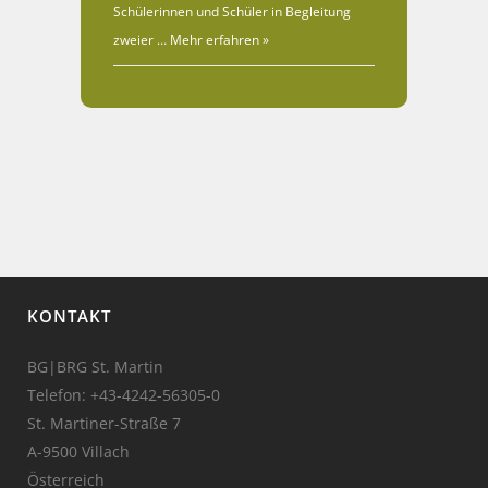
Schülerinnen und Schüler in Begleitung
zweier …
Mehr erfahren »
KONTAKT
BG|BRG St. Martin
Telefon:
+43-4242-56305-0
St. Martiner-Straße 7
A-9500 Villach
Österreich