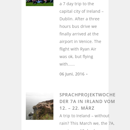
a 7 day trip to the
capital city of Ireland –
Dublin. After a three
hours bus drive we
finally arrived at the
airport in Venice. The
flight with Ryan Air
was ok, but flying
with......
06 Juni, 2016
SPRACHPROJEKTWOCHE
DER 7A IN IRLAND VOM
12. – 22. MÄRZ
A trip to Ireland – without
rain? This March we, the 7A,