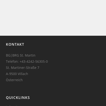
KONTAKT
BG|BRG St. Martin
Telefon:
+43-4242-56305-0
St. Martiner-Straße 7
A-9500 Villach
Österreich
QUICKLINKS