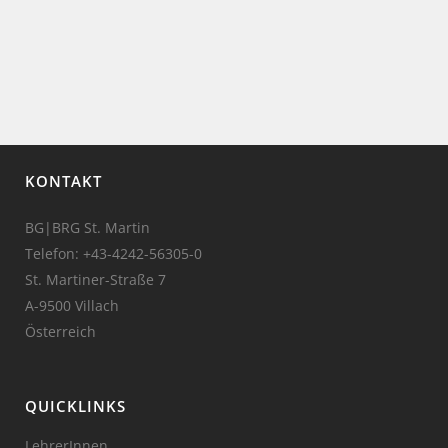
KONTAKT
BG|BRG St. Martin
Telefon:
+43-4242-56305-0
St. Martiner-Straße 7
A-9500 Villach
Österreich
QUICKLINKS
LehrerInnen