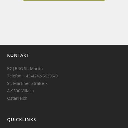
KONTAKT
BG|BRG St. Martin
Telefon:
+43-4242-56305-0
St. Martiner-Straße 7
A-9500 Villach
Österreich
QUICKLINKS