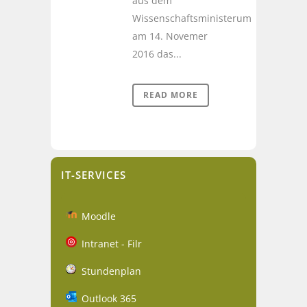
aus dem
Wissenschaftsministerum
am 14. Novemer
2016 das...
READ MORE
IT-SERVICES
Moodle
Intranet - Filr
Stundenplan
Outlook 365