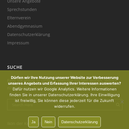
Unsere Angebote
Sprechstunden
Elternverein
Abendgymnasium
Datenschutzerklärung
Impressum
SUCHE
Dürfen wir Ihre Nutzung unserer Website zur Verbesserung
Falls Sie etwas in unserer Website suchen wollen, jedoch
unseres Angebots und Erfassung Ihrer Interessen auswerten?
nicht finden, dann probieren Sie es mal hier:
Dafür nutzen wir Google Analytics. Weitere Informationen
finden Sie in unserer Datenschutzerklärung. Ihre Einwilligung
ist freiwillig, Sie können diese jederzeit für die Zukunft
widerrufen.
Ja
Nein
Datenschutzerklärung
Ikon der Kerze : designed by Freepik