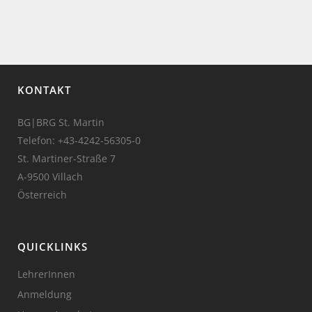
KONTAKT
BG|BRG St. Martin
Telefon:
+43-4242-56305-0
St. Martiner-Straße 7
A-9500 Villach
Österreich
QUICKLINKS
LehrerInnen
Anmeldung