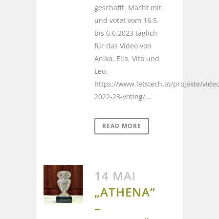
geschafft. Macht mit
und votet vom 16.5.
bis 6.6.2023 täglich
für das Video von
Anika, Ella, Vita und
Leo.
https://www.letstech.at/projekte/vid
2022-23-voting/...
READ MORE
14 MAI
„ATHENA“
–