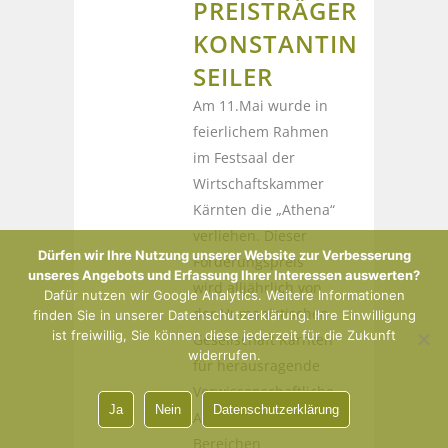
PREISTRÄGER
KONSTANTIN
SEILER
Am 11.Mai wurde in
feierlichem Rahmen
im Festsaal der
Wirtschaftskammer
Kärnten die „Athena“
verliehen. Dieser
Dürfen wir Ihre Nutzung unserer Website zur Verbesserung
Förderungspreis
unseres Angebots und Erfassung Ihrer Interessen auswerten?
wird alljährlich von
Dafür nutzen wir Google Analytics. Weitere Informationen
der Humanistischen
finden Sie in unserer Datenschutzerklärung. Ihre Einwilligung
ist freiwillig, Sie können diese jederzeit für die Zukunft
Gesellschaft Kärnten
widerrufen.
für herausragende
Vorwissenschaftliche
Ja
Nein
Datenschutzerklärung
Arbeiten aus den
Bereichen