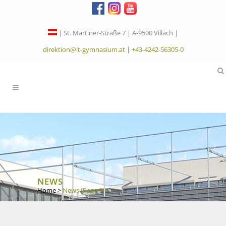
| St. Martiner-Straße 7 | A-9500 Villach |
direktion@it-gymnasium.at
|
+43-4242-56305-0
NEWS
Home
>
News
(Page 9)