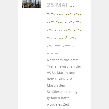
25 MAI
…
-.-. …. ..- .-..
..– -… . .-. –.
.-. . .. ..-. . -.
-.. . … / .–.
.-. — .— .
-.- –
Nachdem das erste
Treffen zwischen der
VS St. Martin und
dem BG/BRG St.
Martin den
Schüler:innen so gut
gefallen hatte,
wurde es Zeit