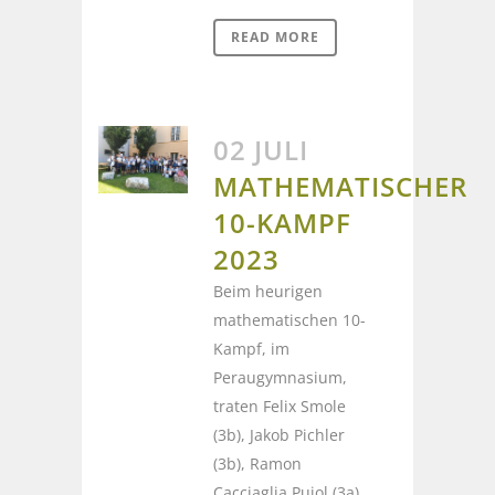
READ MORE
02 JULI
MATHEMATISCHER
10-KAMPF
2023
Beim heurigen
mathematischen 10-
Kampf, im
Peraugymnasium,
traten Felix Smole
(3b), Jakob Pichler
(3b), Ramon
Cacciaglia Pujol (3a),