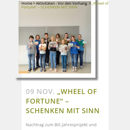
Home
>
Aktivitäten - Vor den Vorhang
>
„Wheel of
Fortune“ – SCHENKEN MIT SINN
09 NOV.
„WHEEL OF
FORTUNE“ –
SCHENKEN MIT SINN
Nachtrag zum Bili Jahresprojekt und