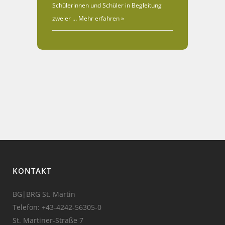
Schülerinnen und Schüler in Begleitung
zweier …
Mehr erfahren »
KONTAKT
BG|BRG St. Martin
Telefon:
+43-4242-56305-0
St. Martiner-Straße 7