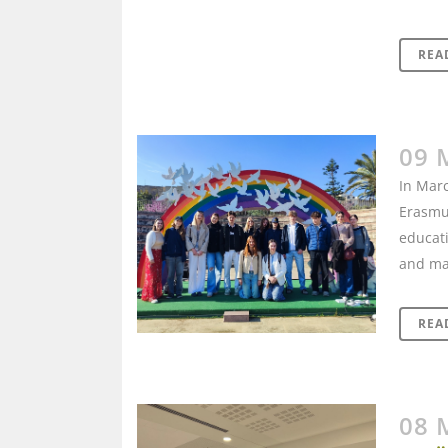
REA
09 
In Marc
Erasmus
educati
and mak
REA
08 