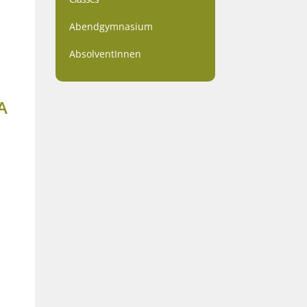
Abendgymnasium
AbsolventInnen
A