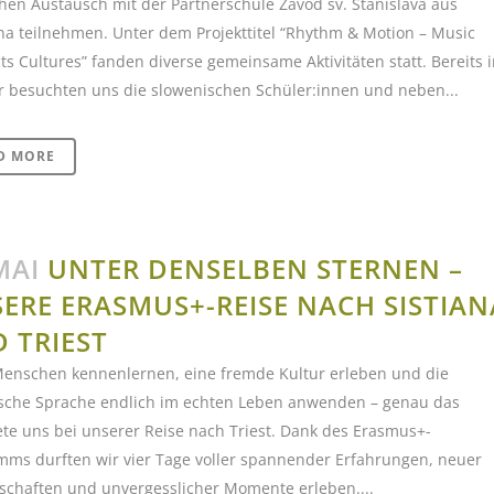
en Austausch mit der Partnerschule Zavod sv. Stanislava aus
na teilnehmen. Unter dem Projekttitel “Rhythm & Motion – Music
s Cultures” fanden diverse gemeinsame Aktivitäten statt. Bereits 
r besuchten uns die slowenischen Schüler:innen und neben...
D MORE
MAI
UNTER DENSELBEN STERNEN –
ERE ERASMUS+-REISE NACH SISTIAN
 TRIEST
enschen kennenlernen, eine fremde Kultur erleben und die
nische Sprache endlich im echten Leben anwenden – genau das
te uns bei unserer Reise nach Triest. Dank des Erasmus+-
mms durften wir vier Tage voller spannender Erfahrungen, neuer
schaften und unvergesslicher Momente erleben....