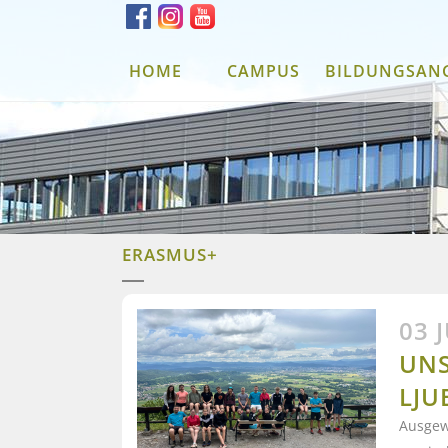
HOME
CAMPUS
BILDUNGSAN
ERASMUS+
03 
UNS
LJU
Ausgewä