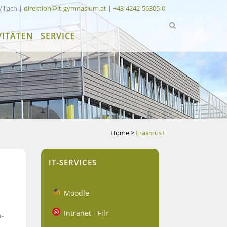
Villach |
direktion@it-gymnasium.at
|
+43-4242-56305-0
VITÄTEN
SERVICE
Home
>
Erasmus+
IT-SERVICES
Moodle
Intranet - Filr
h-