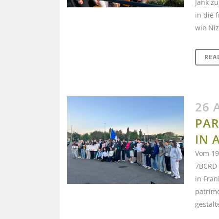
Jank z
in die 
wie Niz
REA
26 
PAR
IN 
Vom 19.
7BCRD 
in Fran
patrim
gestalt