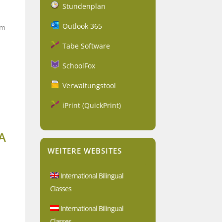
Stundenplan
Outlook 365
im
Tabe Software
SchoolFox
Verwaltungstool
iPrint (QuickPrint)
A
WEITERE WEBSITES
International Bilingual
Classes
International Bilingual
Classes