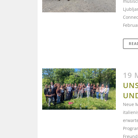
musisch
Ljublja
Connect
Februa
REA
19 
UNS
UND
Neue M
italie
erwarte
Progra
Freund