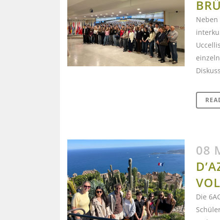
BRÜ
Neben 
interku
Uccell
einzel
Diskuss
REA
08 
D’A
VOL
Die 6AG
Schüler