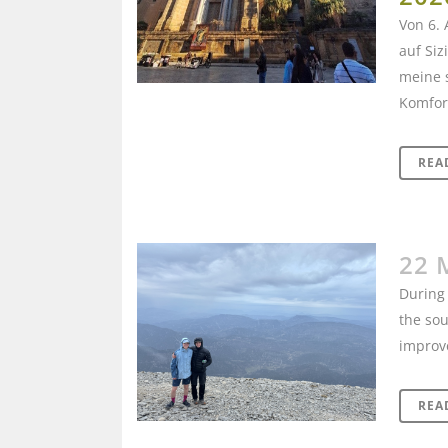
Von 6. 
auf Siz
meine 
Komfort
REA
22 
During 
the sou
improve
REA