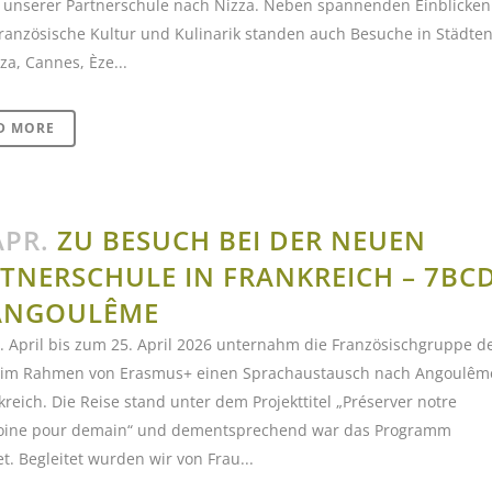
u unserer Partnerschule nach Nizza. Neben spannenden Einblicken
französische Kultur und Kulinarik standen auch Besuche in Städte
za, Cannes, Èze...
D MORE
APR.
ZU BESUCH BEI DER NEUEN
TNERSCHULE IN FRANKREICH – 7BC
ANGOULÊME
 April bis zum 25. April 2026 unternahm die Französischgruppe d
im Rahmen von Erasmus+ einen Sprachaustausch nach Angoulêm
kreich. Die Reise stand unter dem Projekttitel „Préserver notre
oine pour demain“ und dementsprechend war das Programm
et. Begleitet wurden wir von Frau...