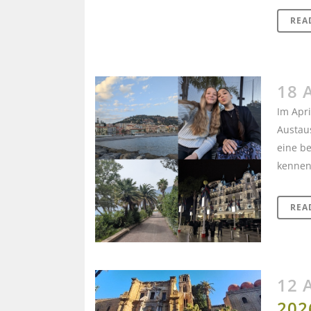
REA
18 
Im Apri
Austaus
eine be
kennen
REA
12 
202