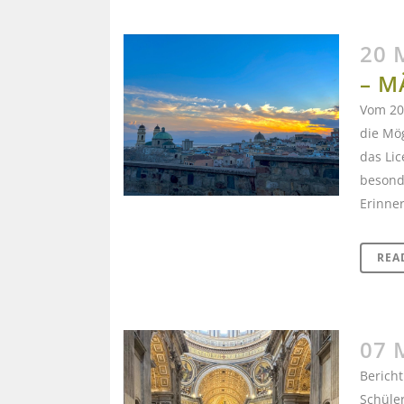
20 
– M
Vom 20.
die Mög
das Lic
besonde
Erinner
REA
07 
Berich
Schüle