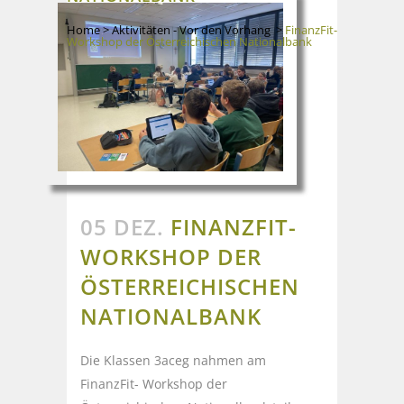
Home
>
Aktivitäten - Vor den Vorhang
>
FinanzFit-
Workshop der Österreichischen Nationalbank
05 DEZ.
FINANZFIT-
WORKSHOP DER
ÖSTERREICHISCHEN
NATIONALBANK
Die Klassen 3aceg nahmen am
FinanzFit- Workshop der