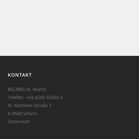
KONTAKT
BG|BRG St. Martin
Telefon:
+43-4242-56305-0
St. Martiner-Straße 7
A-9500 Villach
Österreich