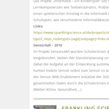
Das Projekt „Informatik – Ein Kinderspiel“ sol
Lernkompetenzen wie Textverständnis, Problem
einen spielerischen Einstieg in die Informati
Schultypen, wie verschiedene Informatikkonze
Links:
https://www.sparklingscience.at/de/projects
typo3_neos_nodetypes-page[subpage]=links-
Sensor4all – 2010
Im Projekt Sensors4All wurden SchülerInnen 
eingebunden. Neben der Standortplanung und
dabei die Aufgabe an der Entwicklung automa
human mobile Sensor selbst zum Sensor zu wer
der Sensor Web Enablement Initiative der OGC.
gesammelten Daten durch die SchülerInnen s
(Wetter-Klima, Gesundheit,…).
SPARKLING SCI