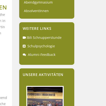
Abendgymnasium
EN
AbsolventInnen
athe
n in
rtin
WEITERE LINKS
n
Bili Schnupperstunde
Schulpsychologie
Alumni-Feedback
UNSERE AKTIVITÄTEN
chend
ache