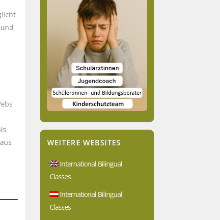
licht
r und
Webs
ls
WEITERE WEBSITES
 aus
International Bilingual
Classes
International Bilingual
Classes