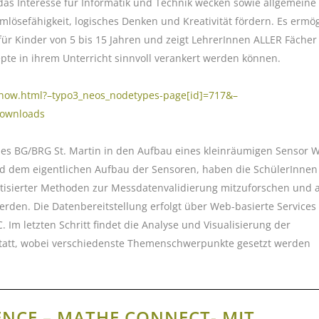
l das Interesse für Informatik und Technik wecken sowie allgemeine
lösefähigkeit, logisches Denken und Kreativität fördern. Es ermög
k für Kinder von 5 bis 15 Jahren und zeigt LehrerInnen ALLER Fäche
pte in ihrem Unterricht sinnvoll verankert werden können.
/show.html?–typo3_neos_nodetypes-page[id]=717&–
downloads
des BG/BRG St. Martin in den Aufbau eines kleinräumigen Sensor 
 dem eigentlichen Aufbau der Sensoren, haben die SchülerInnen
tisierter Methoden zur Messdatenvalidierung mitzuforschen und a
den. Die Datenbereitstellung erfolgt über Web-basierte Services
 Im letzten Schritt findet die Analyse und Visualisierung der
tatt, wobei verschiedenste Themenschwerpunkte gesetzt werden
ENCE – MATHE CONNECT- MIT