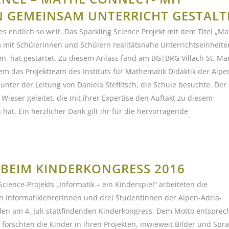
N GEMEINSAM UNTERRICHT GESTALT
 endlich so weit. Das Sparkling Science Projekt mit dem Titel „M
mit Schülerinnen und Schülern realitätsnahe Unterrichtseinheite
n, hat gestartet. Zu diesem Anlass fand am BG|BRG Villach St. Ma
 dem das Projektteam des Instituts für Mathematik Didaktik der Alpe
 unter der Leitung von Daniela Steflitsch, die Schule besuchte. Der
eser geleitet, die mit ihrer Expertise den Auftakt zu diesem
at. Ein herzlicher Dank gilt ihr für die hervorragende
 BEIM KINDERKONGRESS 2016
cience-Projekts „Informatik – ein Kinderspiel“ arbeiteten die
en Informatiklehrerinnen und drei Studentinnen der Alpen-Adria-
 den am 4. Juli stattfindenden Kinderkongress. Dem Motto entspre
 forschten die Kinder in ihren Projekten, inwieweit Bilder und Spr