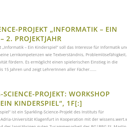
ENCE-PROJEKT „INFORMATIK – EIN
 – 2. PROJEKTJAHR
 „Informatik – Ein Kinderspiel“ soll das Interesse für Informatik un
eine Lernkompetenzen wie Textverständnis, Problemlösefähigkeit,
tät fördern. Es ermöglicht einen spielerischen Einstieg in die
is 15 Jahren und zeigt LehrerInnen aller Fächer......
G-SCIENCE-PROJEKT: WORKSHOP
EIN KINDERSPIEL“, 1F[:]
spiel“ ist ein Sparkling-Science-Projekt des Instituts für
-Adria-Universität Klagenfurt in Kooperation mit der wissens.wert.
nd der langjährigen guten Zusammenarbeit des BG|BRG St. Martin