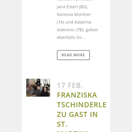
Jana Esterl (8D),
Vanessa Moritzer
(7A) und Katarina
Vukicevic (7B), gaben
ebenfalls ihr...
READ MORE
17 FEB.
FRANZISKA
TSCHINDERLE
ZU GAST IN
ST.