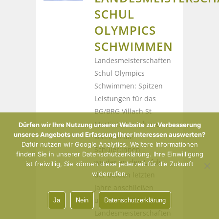
SCHUL
OLYMPICS
SCHWIMMEN
Landesmeisterschaften
Schul Olympics
Schwimmen: Spitzen
Leistungen für das
BG/BRG Villach St
Martin!!! Auch heuer
Dürfen wir Ihre Nutzung unserer Website zur Verbesserung
unseres Angebots und Erfassung Ihrer Interessen auswerten?
konnten die
Dafür nutzen wir Google Analytics. Weitere Informationen
Schüler:innen
finden Sie in unserer Datenschutzerklärung. Ihre Einwilligung
wieder an den Erfolg
ist freiwillig, Sie können diese jederzeit für die Zukunft
widerrufen.
der beiden letzten
Jahre anschließen
und bei den
Ja
Nein
Datenschutzerklärung
Landesmeisterschaften