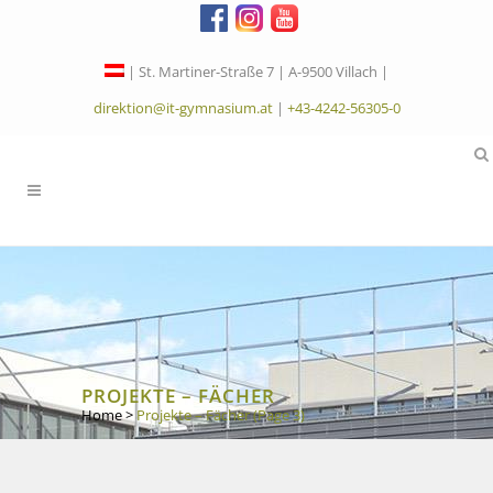
| St. Martiner-Straße 7 | A-9500 Villach |
direktion@it-gymnasium.at
|
+43-4242-56305-0
PROJEKTE – FÄCHER
Home
>
Projekte – Fächer
(Page 3)