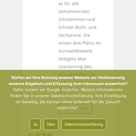
es für alle
teilnehmenden
Schülerinnen und
Schüler Buch- und
Sachpreise. Die
ersten drei Plätze im
Kurswettbewerb
belegten Max
Glantschnig (8A),
Marcel Gasser (8B)
Dürfen wir Ihre Nutzung unserer Website zur Verbesserung
und Lukas Tarmastin
unseres Angebots und Erfassung Ihrer Interessen auswerten?
Dafür nutzen wir Google Analytics. Weitere Informationen
(8E), die...
finden Sie in unserer Datenschutzerklärung. Ihre Einwilligung
ist freiwillig, Sie können diese jederzeit für die Zukunft
widerrufen.
READ MORE
Ja
Nein
Datenschutzerklärung