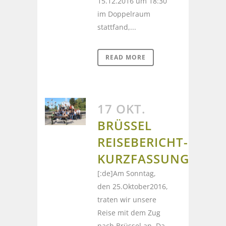
15.12.2016 um 18:30
im Doppelraum
stattfand,...
READ MORE
17 OKT.
BRÜSSEL
REISEBERICHT-
KURZFASSUNG
[:de]Am Sonntag,
den 25.Oktober2016,
traten wir unsere
Reise mit dem Zug
nach Brüssel an. Da