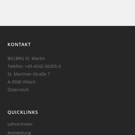
KONTAKT
BG|BRG St. Martin
Telefon:
+43-4242-56305-0
St. Martiner-Straße 7
A-9500 Villach
Österreich
QUICKLINKS
LehrerInnen
Anmeldung