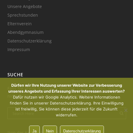
Unsere Angebote
Sprechstunden
Elternverein
Abendgymnasium
Datenschutzerklärung
Impressum
SUCHE
Dürfen wir Ihre Nutzung unserer Website zur Verbesserung
Falls Sie etwas in unserer Website suchen wollen, jedoch
unseres Angebots und Erfassung Ihrer Interessen auswerten?
nicht finden, dann probieren Sie es mal hier:
Dafür nutzen wir Google Analytics. Weitere Informationen
finden Sie in unserer Datenschutzerklärung. Ihre Einwilligung
ist freiwillig, Sie können diese jederzeit für die Zukunft
widerrufen.
Ja
Nein
Datenschutzerklärung
Ikon der Kerze : designed by Freepik