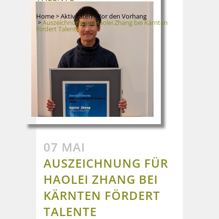
Home
>
Aktivitäten - Vor den Vorhang
>
Auszeichnung für Haolei Zhang bei Kärnten
fördert Talente
07 MAI
AUSZEICHNUNG FÜR
HAOLEI ZHANG BEI
KÄRNTEN FÖRDERT
TALENTE