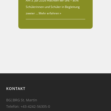
Am 3. Juli 2026 machten wir uns – acht
Schülerinnen und Schüler in Begleitung
zweier …
Mehr erfahren »
KONTAKT
BG|BRG St. Martin
Telefon:
+43-4242-56305-0