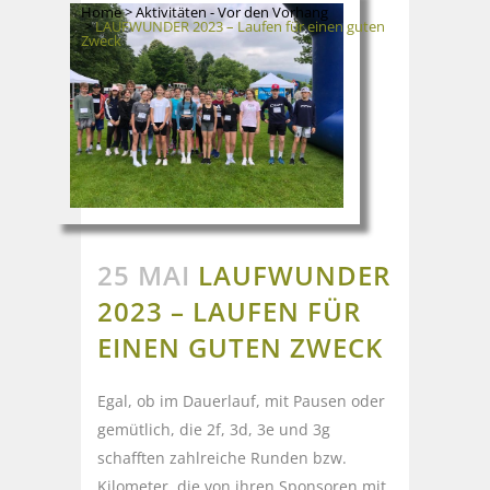
Home
>
Aktivitäten - Vor den Vorhang
>
LAUFWUNDER 2023 – Laufen für einen guten
Zweck
25 MAI
LAUFWUNDER
2023 – LAUFEN FÜR
EINEN GUTEN ZWECK
Egal, ob im Dauerlauf, mit Pausen oder
gemütlich, die 2f, 3d, 3e und 3g
schafften zahlreiche Runden bzw.
Kilometer, die von ihren Sponsoren mit