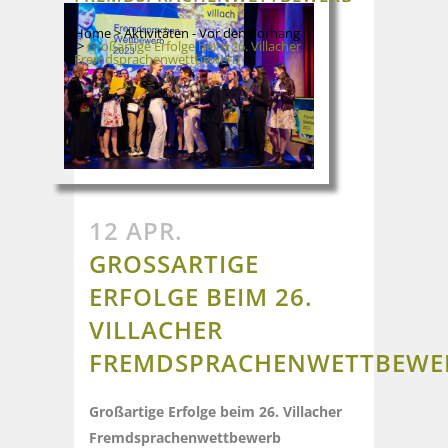
Home
>
Aktivitäten - Vor den Vorhang
>
Großartige Erfolge beim 26. Villacher
Fremdsprachenwettbewerb
12 APR.
GROSSARTIGE E
RFOLGE BEIM 26. V
ILLACHER F
REMDSPRACHENWETTBEWER
Großartige Erfolge beim 26. Villacher
Fremdsprachenwettbewerb