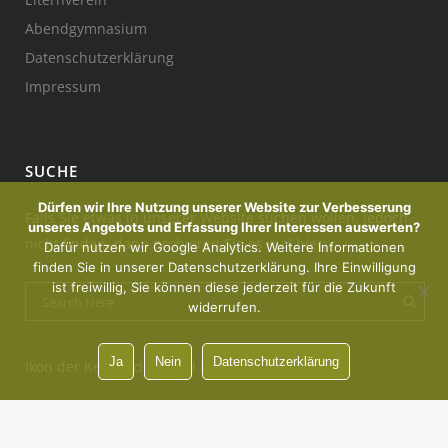
Abendgymnasium
Datenschutzerklärung
Impressum
SUCHE
Dürfen wir Ihre Nutzung unserer Website zur Verbesserung
Falls Sie etwas in unserer Website suchen wollen, jedoch
unseres Angebots und Erfassung Ihrer Interessen auswerten?
nicht finden, dann probieren Sie es mal hier:
Dafür nutzen wir Google Analytics. Weitere Informationen
finden Sie in unserer Datenschutzerklärung. Ihre Einwilligung
ist freiwillig, Sie können diese jederzeit für die Zukunft
widerrufen.
Ja
Nein
Datenschutzerklärung
Ikon der Kerze : designed by Freepik