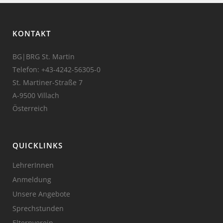
KONTAKT
BG|BRG St. Martin
Telefon:
+43-4242-56305-0
St. Martiner-Straße 7
A-9500 Villach
Österreich
QUICKLINKS
LehrerInnen
Anmeldung
Unsere Angebote
Sprechstunden
Elternverein