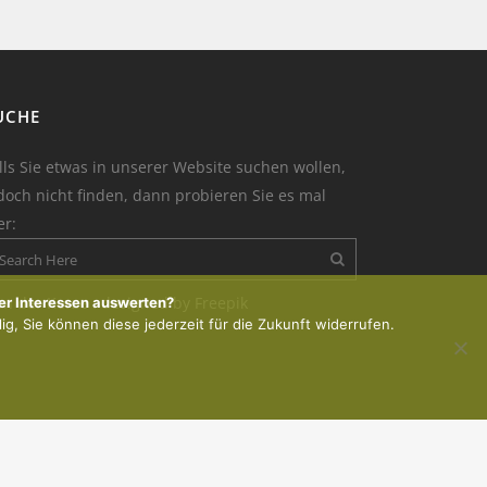
UCHE
lls Sie etwas in unserer Website suchen wollen,
doch nicht finden, dann probieren Sie es mal
er:
on der Kerze : designed by Freepik
er Interessen auswerten?
lig, Sie können diese jederzeit für die Zukunft widerrufen.