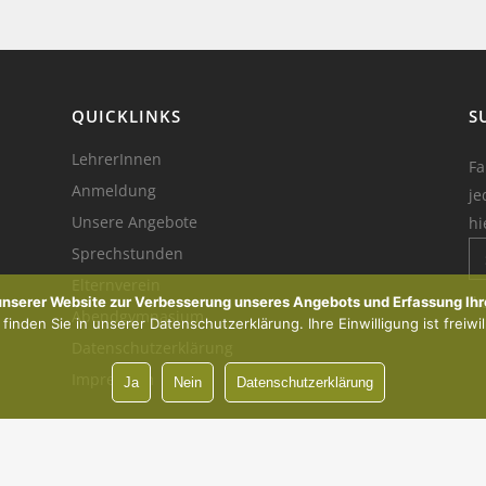
QUICKLINKS
S
LehrerInnen
Fa
Anmeldung
je
Unsere Angebote
hi
Sprechstunden
Elternverein
Ik
 unserer Website zur Verbesserung unseres Angebots und Erfassung Ihr
Abendgymnasium
inden Sie in unserer Datenschutzerklärung. Ihre Einwilligung ist freiwil
Datenschutzerklärung
Impressum
Ja
Nein
Datenschutzerklärung
Vorsprung durch Innovation