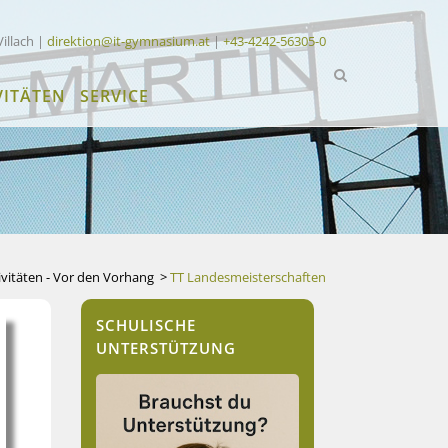
Villach |
direktion@it-gymnasium.at
|
+43-4242-56305-0
VITÄTEN
SERVICE
ivitäten - Vor den Vorhang
>
TT Landesmeisterschaften
SCHULISCHE
UNTERSTÜTZUNG