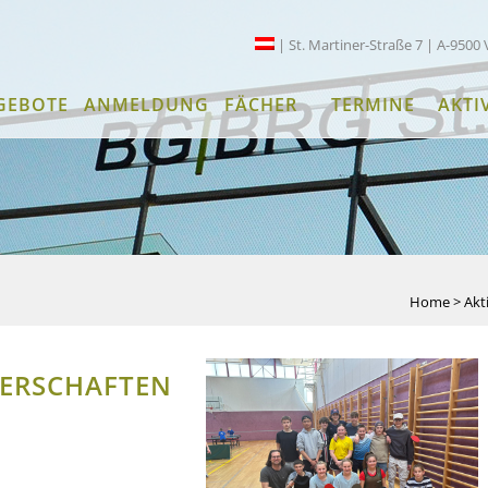
| St. Martiner-Straße 7 | A-9500 
GEBOTE
ANMELDUNG
FÄCHER
TERMINE
AKTI
Home
>
Akt
TERSCHAFTEN