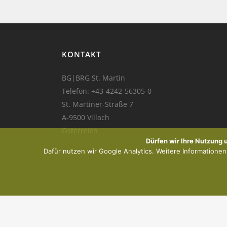
KONTAKT
BG|BRG St. Martin
Telefon:
+43-4242-56305-0
St. Martiner-Straße 7
A-9500 Villach
Österreich
Dürfen wir Ihre Nutzung
Dafür nutzen wir Google Analytics. Weitere Informationen f