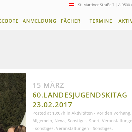
| St. Martiner-Straße 7 | A-9500 
GEBOTE
ANMELDUNG
FÄCHER
TERMINE
AKTI
15 MÄRZ
60.LANDESJUGENDSKITAG
23.02.2017
Posted at 13:07h
in
Aktivitäten - Vor den Vorhang
,
Allgemein
,
News
,
Sonstiges
,
Sport
,
Veranstaltung
- sonstiges
,
Veranstaltungen - Sonstiges
,