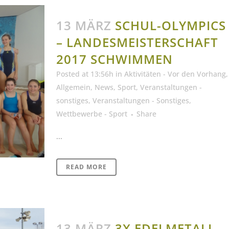
13 MÄRZ
SCHUL-OLYMPICS
– LANDESMEISTERSCHAFT
2017 SCHWIMMEN
Posted at 13:56h
in
Aktivitäten - Vor den Vorhang
,
Allgemein
,
News
,
Sport
,
Veranstaltungen -
sonstiges
,
Veranstaltungen - Sonstiges
,
Wettbewerbe - Sport
Share
...
READ MORE
13 MÄRZ
3X EDELMETALL