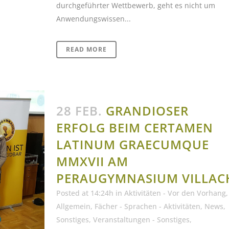
durchgeführter Wettbewerb, geht es nicht um
Anwendungswissen...
READ MORE
28 FEB.
GRANDIOSER
ERFOLG BEIM CERTAMEN
LATINUM GRAECUMQUE
MMXVII AM
PERAUGYMNASIUM VILLAC
Posted at 14:24h
in
Aktivitäten - Vor den Vorhang
,
Allgemein
,
Fächer - Sprachen - Aktivitäten
,
News
,
Sonstiges
,
Veranstaltungen - Sonstiges
,