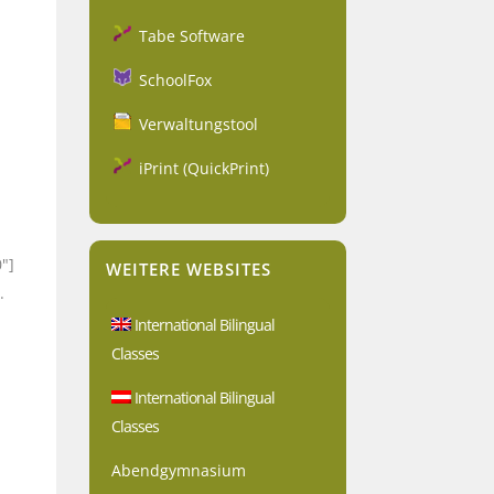
Tabe Software
SchoolFox
Verwaltungstool
iPrint (QuickPrint)
"]
WEITERE WEBSITES
.
International Bilingual
Classes
International Bilingual
Classes
Abendgymnasium