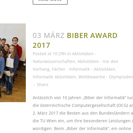
03 MÄRZ
BIBER AWARD
2017
Posted at 10:29h
in
Aktivitäten -
Naturwissenschaften
,
Aktivitäten - Vor den
Vorhang
,
Fächer - Informatik - Aktivitäten
,
Informatik Aktivitäten
,
Wettbewerbe - Olympiade
Share
Anlässlich von 10 Jahren „Biber der Informatik“ lu
die österreichische Computergesellschaft (OCG) 
2. März 2017 die Besten aus den Bundesländern 
die TU Wien ein, um ihre besonderen Leistungen 
würdigen. Beim „Biber der Informatik“, ein online