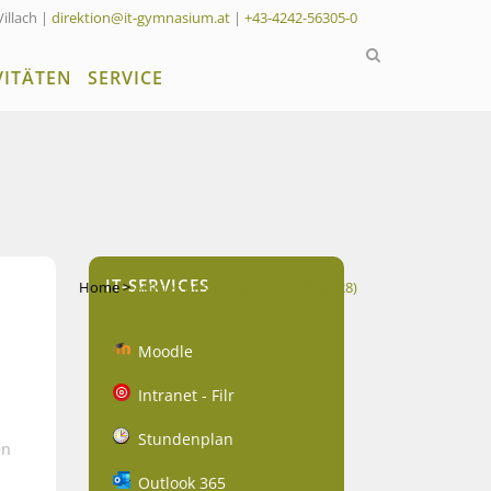
Villach |
direktion@it-gymnasium.at
|
+43-4242-56305-0
VITÄTEN
SERVICE
IT-SERVICES
Home
>
Articles posted by admin
(Page 28)
Moodle
Intranet - Filr
Stundenplan
en
Outlook 365