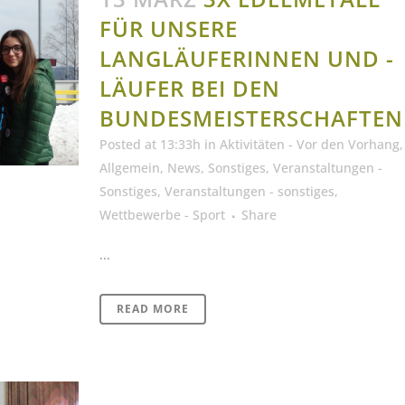
FÜR UNSERE
LANGLÄUFERINNEN UND -
LÄUFER BEI DEN
BUNDESMEISTERSCHAFTEN
Posted at 13:33h
in
Aktivitäten - Vor den Vorhang
,
Allgemein
,
News
,
Sonstiges
,
Veranstaltungen -
Sonstiges
,
Veranstaltungen - sonstiges
,
Wettbewerbe - Sport
Share
...
READ MORE