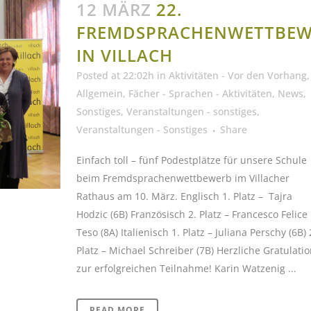
12 MÄRZ
22.
FREMDSPRACHENWETTBEW
IN VILLACH
Posted at 22:02h
in
Aktivitäten - Vor den Vorhang
,
Allgemein
,
Fächer - Sprachen - Aktivitäten
,
News
,
Sonstiges
,
Veranstaltungen - sonstiges
,
Veranstaltungen - Sonstiges
Share
Einfach toll – fünf Podestplätze für unsere Schule
beim Fremdsprachenwettbewerb im Villacher
Rathaus am 10. März. Englisch 1. Platz – Tajra
Hodzic (6B) Französisch 2. Platz – Francesco Felice
Teso (8A) Italienisch 1. Platz – Juliana Perschy (6B) 
Platz – Michael Schreiber (7B) Herzliche Gratulatio
zur erfolgreichen Teilnahme! Karin Watzenig ...
READ MORE