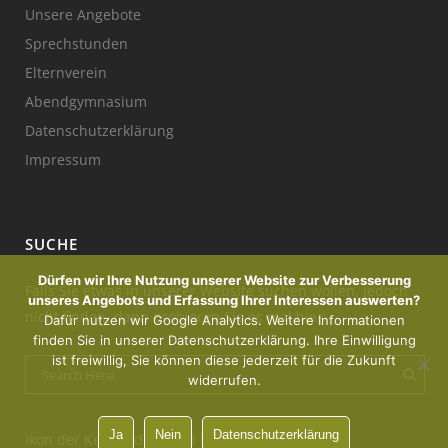
Unsere Angebote
Sprechstunden
Elternverein
Abendgymnasium
Datenschutzerklärung
Impressum
SUCHE
Dürfen wir Ihre Nutzung unserer Website zur Verbesserung
Falls Sie etwas in unserer Website suchen wollen, jedoch
unseres Angebots und Erfassung Ihrer Interessen auswerten?
nicht finden, dann probieren Sie es mal hier:
Dafür nutzen wir Google Analytics. Weitere Informationen
finden Sie in unserer Datenschutzerklärung. Ihre Einwilligung
ist freiwillig, Sie können diese jederzeit für die Zukunft
widerrufen.
Ja
Nein
Datenschutzerklärung
Ikon der Kerze : designed by Freepik