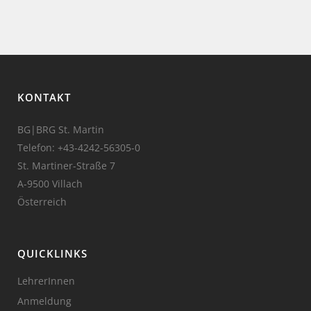
KONTAKT
BG|BRG St. Martin
Telefon:
+43-4242-56305-0
St. Martiner-Straße 7
A-9500 Villach
Österreich
QUICKLINKS
LehrerInnen
Anmeldung