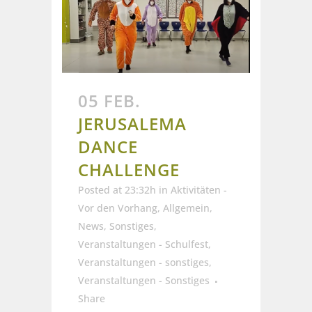
05 FEB.
JERUSALEMA
DANCE
CHALLENGE
Posted at 23:32h
in
Aktivitäten -
Vor den Vorhang
,
Allgemein
,
News
,
Sonstiges
,
Veranstaltungen - Schulfest
,
Veranstaltungen - sonstiges
,
Veranstaltungen - Sonstiges
Share