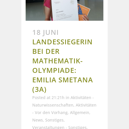
18 JUNI
LANDESSIEGERIN
BEI DER
MATHEMATIK-
OLYMPIADE:
EMILIA SMETANA
(3A)
Posted at 21:21h
in
Aktivitäten -
Naturwissenschaften
,
Aktivitäten
- Vor den Vorhang
,
Allgemein
,
News
,
Sonstiges
,
Veranstaltungen - Sonstiges
,