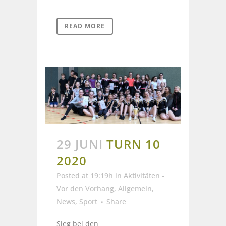
READ MORE
29 JUNI
TURN 10
2020
Posted at 19:19h
in
Aktivitäten -
Vor den Vorhang
,
Allgemein
,
News
,
Sport
Share
Sieg bei den