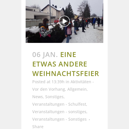
06 JAN.
EINE
ETWAS ANDERE
WEIHNACHTSFEIER
Posted at 13:39h
in
Aktivitäten -
Vor den Vorhang
,
Allgemein
,
News
,
Sonstiges
,
Veranstaltungen - Schulfest
,
Veranstaltungen - sonstiges
,
Veranstaltungen - Sonstiges
Share