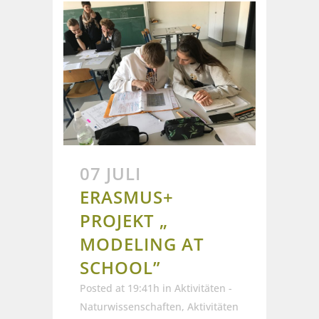
07 JULI
ERASMUS+
PROJEKT „
MODELING AT
SCHOOL”
Posted at 19:41h
in
Aktivitäten -
Naturwissenschaften
,
Aktivitäten