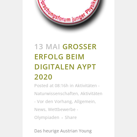
13 MAI
GROSSER E
RFOLG BEIM D
IGITALEN AYPT 2
020
Posted at 08:16h
in
Aktivitäten -
Naturwissenschaften
,
Aktivitäten
- Vor den Vorhang
,
Allgemein
,
News
,
Wettbewerbe -
Olympiaden
Share
Das heurige Austrian Young