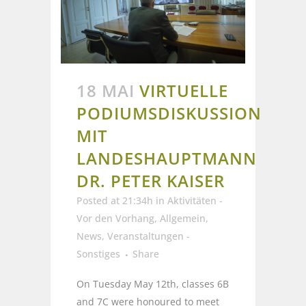
18 MAI
VIRTUELLE
PODIUMSDISKUSSION
MIT
LANDESHAUPTMANN
DR. PETER KAISER
Posted at 21:34h
in
Aktivitäten -
Vor den Vorhang
,
Allgemein
,
News
,
Veranstaltungen -
Sonstiges
Share
On Tuesday May 12th, classes 6B
and 7C were honoured to meet