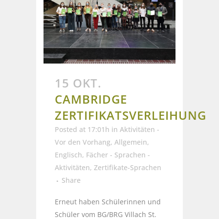
15 OKT.
CAMBRIDGE
ZERTIFIKATSVERLEIHUNG
Posted at 17:01h
in
Aktivitäten -
Vor den Vorhang
,
Allgemein
,
Englisch
,
Fächer - Sprachen -
Aktivitäten
,
Zertifikate-Sprachen
Share
Erneut haben Schülerinnen und
Schüler vom BG/BRG Villach St.