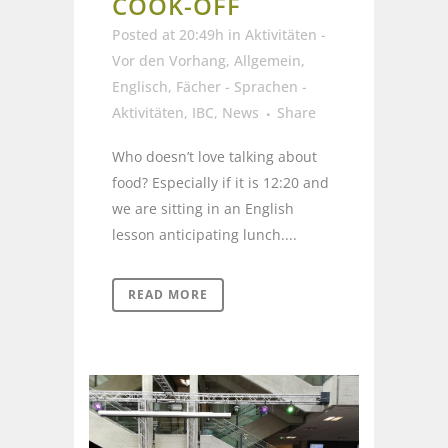
COOK-OFF
Posted at 20:49h
in
Aktivitäten -
Vor den Vorhang
,
Allgemein
,
Englisch
,
Fächer - Sprachen -
Aktivitäten
,
IBC
,
News
Share
Who doesn’t love talking about
food? Especially if it is 12:20 and
we are sitting in an English
lesson anticipating lunch....
READ MORE