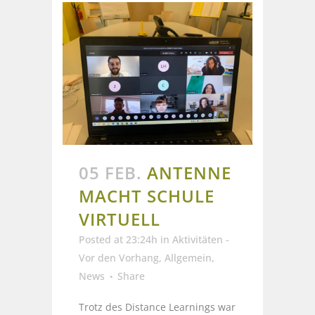
05 FEB.
ANTENNE
MACHT SCHULE
VIRTUELL
Posted at 23:24h
in
Aktivitäten -
Vor den Vorhang
,
Allgemein
,
News
Share
Trotz des Distance Learnings war