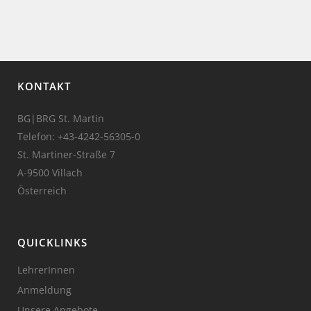
KONTAKT
BG|BRG St. Martin
Telefon:
+43-4242-56305-0
St. Martiner-Straße 7
A-9500 Villach
Österreich
QUICKLINKS
LehrerInnen
Anmeldung
Unsere Angebote