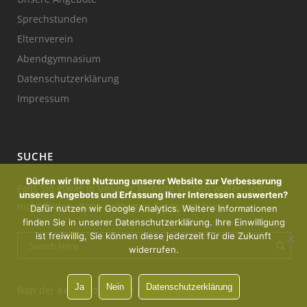
Sprechstunden
Elternverein
Abendgymnasium
Datenschutzerklärung
Impressum
SUCHE
Dürfen wir Ihre Nutzung unserer Website zur Verbesserung
Falls Sie etwas in unserer Website suchen wollen, jedoch
unseres Angebots und Erfassung Ihrer Interessen auswerten?
nicht finden, dann probieren Sie es mal hier:
Dafür nutzen wir Google Analytics. Weitere Informationen
finden Sie in unserer Datenschutzerklärung. Ihre Einwilligung
ist freiwillig, Sie können diese jederzeit für die Zukunft
widerrufen.
Ja
Nein
Datenschutzerklärung
Ikon der Kerze : designed by Freepik