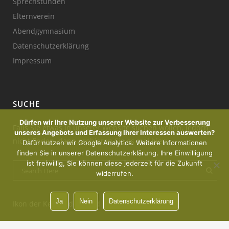
Sprechstunden
Elternverein
Abendgymnasium
Datenschutzerklärung
Impressum
SUCHE
Dürfen wir Ihre Nutzung unserer Website zur Verbesserung
Falls Sie etwas in unserer Website suchen wollen, jedoch
unseres Angebots und Erfassung Ihrer Interessen auswerten?
nicht finden, dann probieren Sie es mal hier:
Dafür nutzen wir Google Analytics. Weitere Informationen
finden Sie in unserer Datenschutzerklärung. Ihre Einwilligung
ist freiwillig, Sie können diese jederzeit für die Zukunft
widerrufen.
Ja
Nein
Datenschutzerklärung
Ikon der Kerze : designed by Freepik