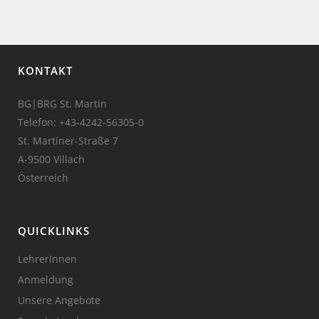
KONTAKT
BG|BRG St. Martin
Telefon:
+43-4242-56305-0
St. Martiner-Straße 7
A-9500 Villach
Österreich
QUICKLINKS
LehrerInnen
Anmeldung
Unsere Angebote