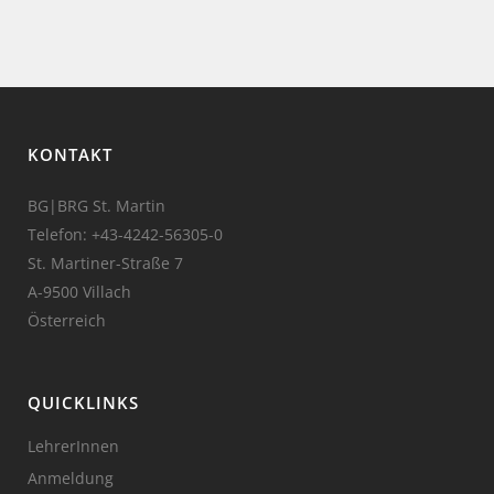
KONTAKT
BG|BRG St. Martin
Telefon:
+43-4242-56305-0
St. Martiner-Straße 7
A-9500 Villach
Österreich
QUICKLINKS
LehrerInnen
Anmeldung