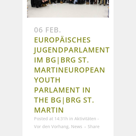
06 FEB.
EUROPÄISCHES
JUGENDPARLAMENT
IM BG|BRG ST.
MARTIN
EUROPEAN
YOUTH
PARLAMENT IN
THE BG|BRG ST.
MARTIN
Posted at 14:31h
in
Aktivitäten -
Vor den Vorhang
,
News
Share