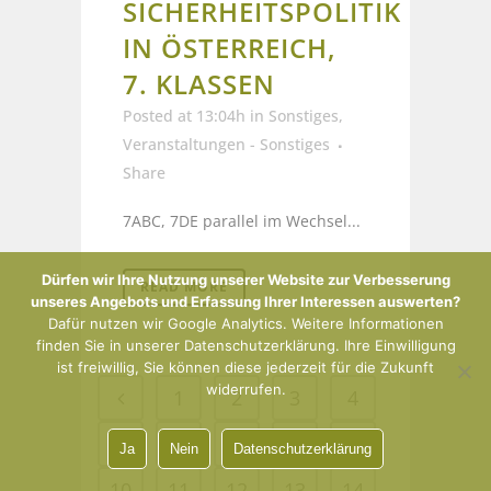
SICHERHEITSPOLITIK
IN ÖSTERREICH,
7. KLASSEN
Posted at 13:04h
in
Sonstiges
,
Veranstaltungen - Sonstiges
Share
7ABC, 7DE parallel im Wechsel...
Dürfen wir Ihre Nutzung unserer Website zur Verbesserung
READ MORE
unseres Angebots und Erfassung Ihrer Interessen auswerten?
Dafür nutzen wir Google Analytics. Weitere Informationen
finden Sie in unserer Datenschutzerklärung. Ihre Einwilligung
ist freiwillig, Sie können diese jederzeit für die Zukunft
widerrufen.
1
2
3
4
5
6
7
8
9
Ja
Nein
Datenschutzerklärung
10
11
12
13
14