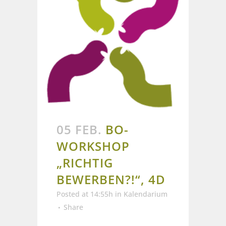
05 FEB.
BO-
WORKSHOP
„RICHTIG
BEWERBEN?!“, 4D
Posted at 14:55h
in
Kalendarium
Share