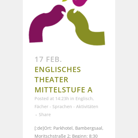
17 FEB.
ENGLISCHES
THEATER
MITTELSTUFE A
Posted at 14:23h
in
Englisch
,
Fächer - Sprachen - Aktivitäten
Share
[:de]Ort: Parkhotel, Bambergsaal,
Moritschstraße 2; Beginn: 8:30