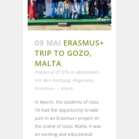
09 MAI
ERASMUS+
TRIP TO GOZO,
MALTA
Posted at 07:37h
in
Aktivitäten -
Vor den Vorhang
,
Allgemein
,
Erasmus+
Share
In March, the students of class
7A had the opportunity to take
part in an Erasmus+ project on
the island of Gozo, Malta. It was
an exciting and educational