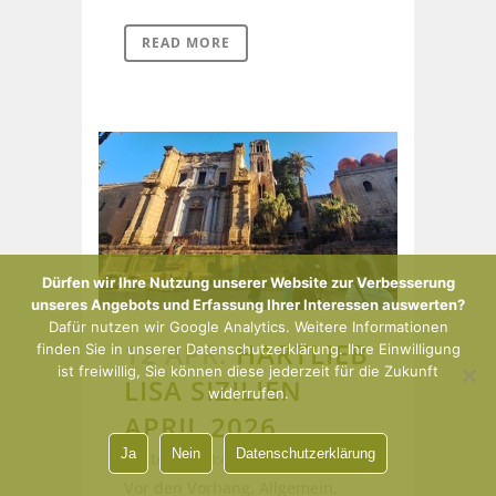
READ MORE
Dürfen wir Ihre Nutzung unserer Website zur Verbesserung
unseres Angebots und Erfassung Ihrer Interessen auswerten?
Dafür nutzen wir Google Analytics. Weitere Informationen
12 APR.
HARTLIEB
finden Sie in unserer Datenschutzerklärung. Ihre Einwilligung
ist freiwillig, Sie können diese jederzeit für die Zukunft
LISA SIZILIEN
widerrufen.
APRIL 2026
Ja
Nein
Datenschutzerklärung
Posted at 20:44h
in
Aktivitäten -
Vor den Vorhang
,
Allgemein
,