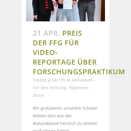
21 APR.
PREIS
DER FFG FÜR
VIDEO-
REPORTAGE ÜBER
FORSCHUNGSPRAKTIKUM
Posted at 08:17h
in
Aktivitäten -
Vor den Vorhang
,
Allgemein
Share
Wir gratulieren unserem Schüler
Matteo Gori aus der
Maturaklasse herzlich zu seinem
großartigen Erfolg!...