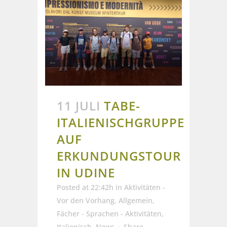
11 JULI
TABE-
ITALIENISCHGRUPPE
AUF
ERKUNDUNGSTOUR
IN UDINE
Posted at 22:42h
in
Aktivitäten -
Vor den Vorhang
,
Allgemein
,
Fächer - Sprachen - Aktivitäten
,
Italienisch
,
News
Share