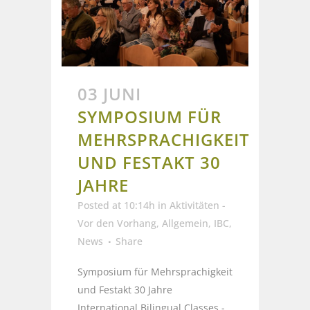
03 JUNI
SYMPOSIUM FÜR
MEHRSPRACHIGKEIT
UND FESTAKT 30
JAHRE
Posted at 10:14h
in
Aktivitäten -
Vor den Vorhang
,
Allgemein
,
IBC
,
News
Share
Symposium für Mehrsprachigkeit
und Festakt 30 Jahre
International Bilingual Classes -