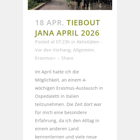
18 APR.
TIEBOUT
JANA APRIL 2026
Posted at 07:23h
in
Aktivitäten -
Vor den Vorhang
,
Allgemein
,
Erasmus+
Share
Im April hatte ich die
Möglichkeit, an einem 4-
wöchigen Erasmus-Austausch in
Ospedaletti in Italien
teilzunehmen. Die Zeit dort war
für mich eine besondere
Erfahrung, da ich den Alltag in
einem anderen Land
kennenlernen und viele neue