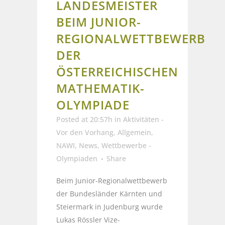
LANDESMEISTER
BEIM JUNIOR-
REGIONALWETTBEWERB
DER
ÖSTERREICHISCHEN
MATHEMATIK-
OLYMPIADE
Posted at 20:57h
in
Aktivitäten -
Vor den Vorhang
,
Allgemein
,
NAWI
,
News
,
Wettbewerbe -
Olympiaden
Share
Beim Junior-Regionalwettbewerb
der Bundesländer Kärnten und
Steiermark in Judenburg wurde
Lukas Rössler Vize-