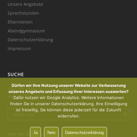
Unsere Angebote
Sprechstunden
Elternverein
Abendgymnasium
Datenschutzerklärung
Impressum
SUCHE
Dürfen wir Ihre Nutzung unserer Website zur Verbesserung
Falls Sie etwas in unserer Website suchen wollen, jedoch
unseres Angebots und Erfassung Ihrer Interessen auswerten?
nicht finden, dann probieren Sie es mal hier:
Dafür nutzen wir Google Analytics. Weitere Informationen
finden Sie in unserer Datenschutzerklärung. Ihre Einwilligung
ist freiwillig, Sie können diese jederzeit für die Zukunft
widerrufen.
Ja
Nein
Datenschutzerklärung
Ikon der Kerze : designed by Freepik