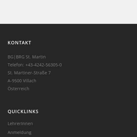
KONTAKT
BG|BRG St. Martin
Telefon:
+43-4242-56305-0
St. Martiner-Straße 7
A-9500 Villach
Österreich
QUICKLINKS
LehrerInnen
Anmeldung