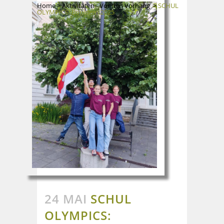
Home
>
Aktivitäten - Vor den Vorhang
>
SCHUL
OLYMPICS: Bouldern 2025
24 MAI
SCHUL
OLYMPICS: