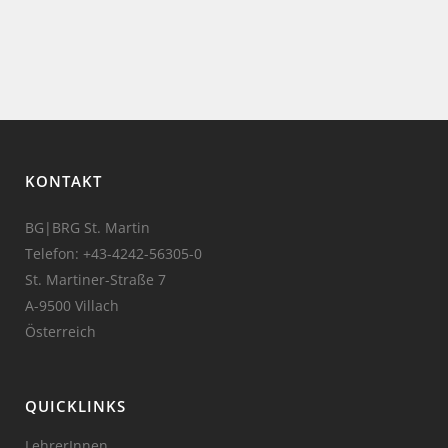
KONTAKT
BG|BRG St. Martin
Telefon:
+43-4242-56305-0
St. Martiner-Straße 7
A-9500 Villach
Österreich
QUICKLINKS
LehrerInnen