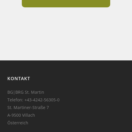
KONTAKT
BG|BRG St. Martin
Telefon:
+43-4242-56305-0
St. Martiner-Straße 7
A-9500 Villach
Österreich