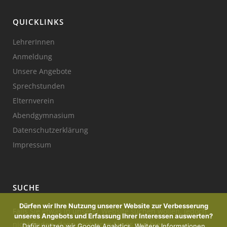
QUICKLINKS
LehrerInnen
Anmeldung
Unsere Angebote
Sprechstunden
Elternverein
Abendgymnasium
Datenschutzerklärung
Impressum
SUCHE
Dürfen wir Ihre Nutzung unserer Website zur Verbesserung
Falls Sie etwas in unserer Website suchen wollen, jedoch
unseres Angebots und Erfassung Ihrer Interessen auswerten?
nicht finden, dann probieren Sie es mal hier:
Dafür nutzen wir Google Analytics. Weitere Informationen