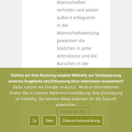
Mannschaften
vertreten und wieder
äußerst erfolgreich:
In der
Mannschaftswertung
gewannen die
Mädchen in jeder
Altersklasse und die
Burschen in der
Altersklasse C. Die
Dürfen wir Ihre Nutzung unserer Website zur Verbesserung
Burschen der
unseres Angebots und Erfassung Ihrer Interessen auswerten?
Altersklasse B
Dafür nutzen wir Google Analytics. Weitere Informationen
finden Sie in unserer Datenschutzerklärung. Ihre Einwilligung
wurden...
ist freiwillig, Sie können diese jederzeit für die Zukunft
widerrufen.
READ MORE
Ja
Nein
Datenschutzerklärung