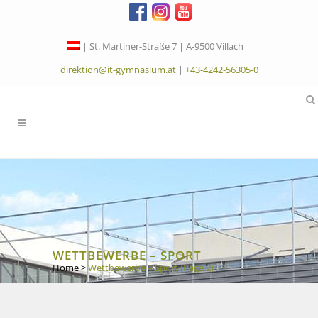
| St. Martiner-Straße 7 | A-9500 Villach |
direktion@it-gymnasium.at
|
+43-4242-56305-0
WETTBEWERBE – SPORT
Home
>
Wettbewerbe – Sport
(Page 2)