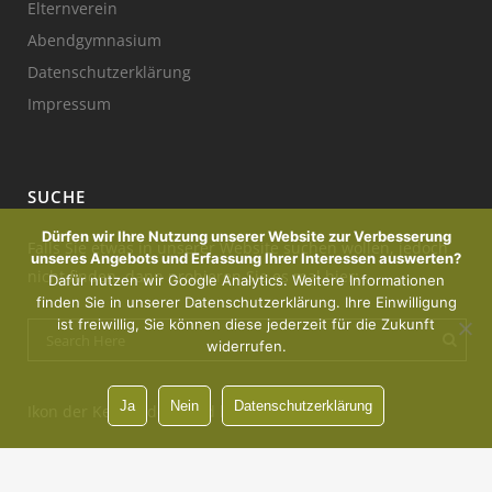
Elternverein
Abendgymnasium
Datenschutzerklärung
Impressum
SUCHE
Dürfen wir Ihre Nutzung unserer Website zur Verbesserung
Falls Sie etwas in unserer Website suchen wollen, jedoch
unseres Angebots und Erfassung Ihrer Interessen auswerten?
nicht finden, dann probieren Sie es mal hier:
Dafür nutzen wir Google Analytics. Weitere Informationen
finden Sie in unserer Datenschutzerklärung. Ihre Einwilligung
ist freiwillig, Sie können diese jederzeit für die Zukunft
widerrufen.
Ja
Nein
Datenschutzerklärung
Ikon der Kerze : designed by Freepik