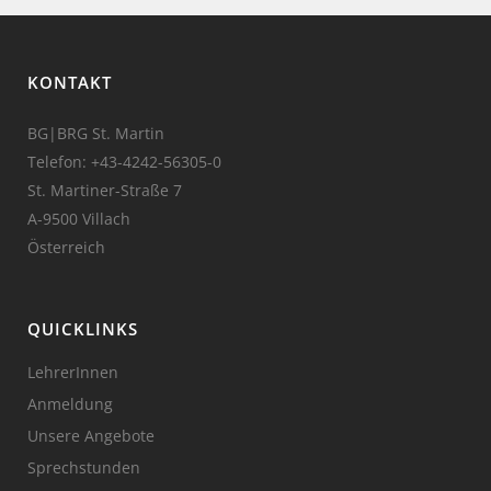
KONTAKT
BG|BRG St. Martin
Telefon:
+43-4242-56305-0
St. Martiner-Straße 7
A-9500 Villach
Österreich
QUICKLINKS
LehrerInnen
Anmeldung
Unsere Angebote
Sprechstunden