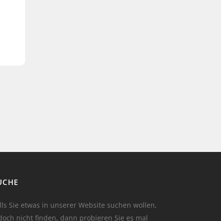
UCHE
lls Sie etwas in unserer Website suchen wollen,
doch nicht finden, dann probieren Sie es mal