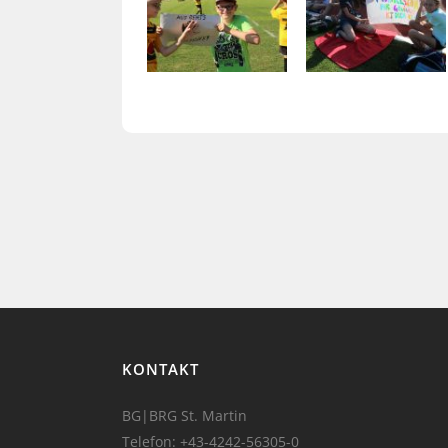
KONTAKT
BG|BRG St. Martin
Telefon:
+43-4242-56305-0