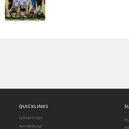
QUICKLINKS
S
LehrerInnen
Fa
Anmeldung
je