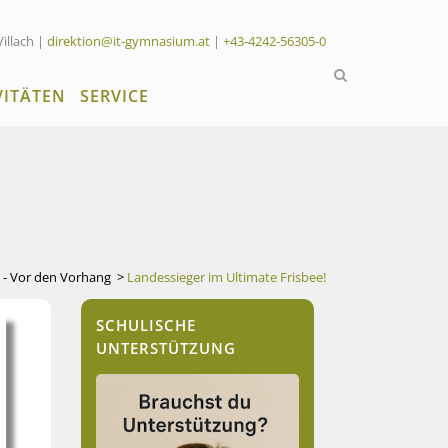
Villach |
direktion@it-gymnasium.at
|
+43-4242-56305-0
VITÄTEN
SERVICE
n - Vor den Vorhang
>
Landessieger im Ultimate Frisbee!
SCHULISCHE
UNTERSTÜTZUNG