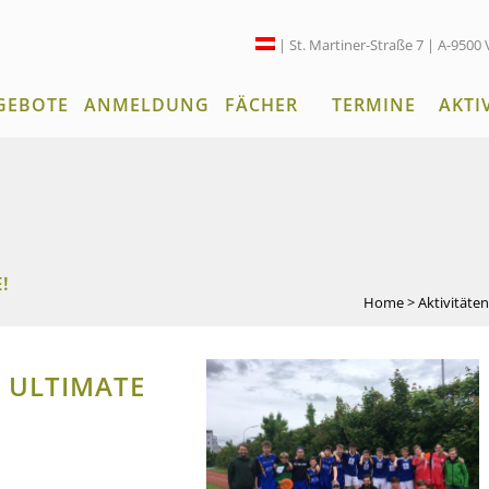
| St. Martiner-Straße 7 | A-9500 
GEBOTE
ANMELDUNG
FÄCHER
TERMINE
AKTI
!
Home
>
Aktivitäte
 ULTIMATE