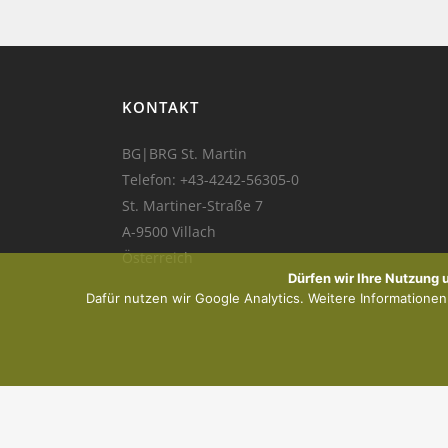
KONTAKT
BG|BRG St. Martin
Telefon:
+43-4242-56305-0
St. Martiner-Straße 7
A-9500 Villach
Österreich
Dürfen wir Ihre Nutzung
Dafür nutzen wir Google Analytics. Weitere Informationen f