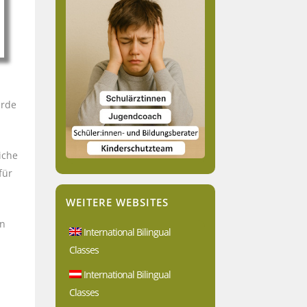
urde
iche
für
WEITERE WEBSITES
en
International Bilingual
Classes
International Bilingual
Classes