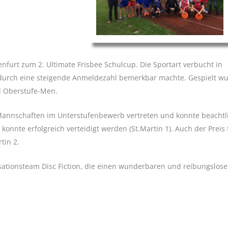
enfurt zum 2. Ultimate Frisbee Schulcup. Die Sportart verbucht in
 durch eine steigende Anmeldezahl bemerkbar machte. Gespielt w
d Oberstufe-Men.
 Mannschaften im Unterstufenbewerb vertreten und konnte beachtl
onnte erfolgreich verteidigt werden (St.Martin 1). Auch der Preis 
tin 2.
sationsteam Disc Fiction, die einen wunderbaren und reibungslos