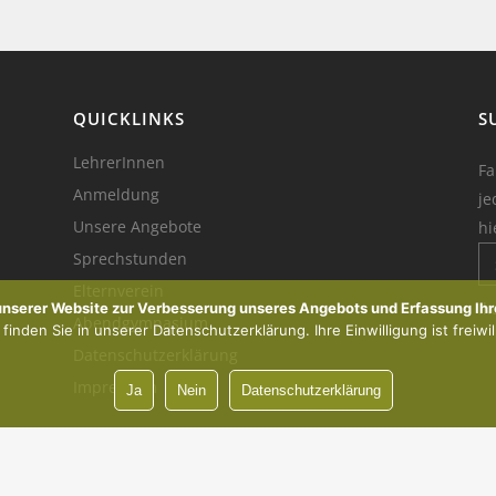
QUICKLINKS
S
LehrerInnen
Fa
Anmeldung
je
Unsere Angebote
hi
Sprechstunden
Elternverein
Ik
 unserer Website zur Verbesserung unseres Angebots und Erfassung Ihr
Abendgymnasium
inden Sie in unserer Datenschutzerklärung. Ihre Einwilligung ist freiwil
Datenschutzerklärung
Impressum
Ja
Nein
Datenschutzerklärung
Vorsprung durch Innovation