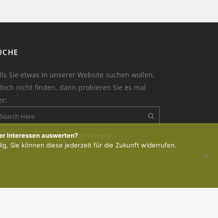
UCHE
lls Sie etwas in unserer Website suchen wollen,
doch nicht finden, dann probieren Sie es mal
er:
on der Kerze : designed by Freepik
er Interessen auswerten?
lig, Sie können diese jederzeit für die Zukunft widerrufen.