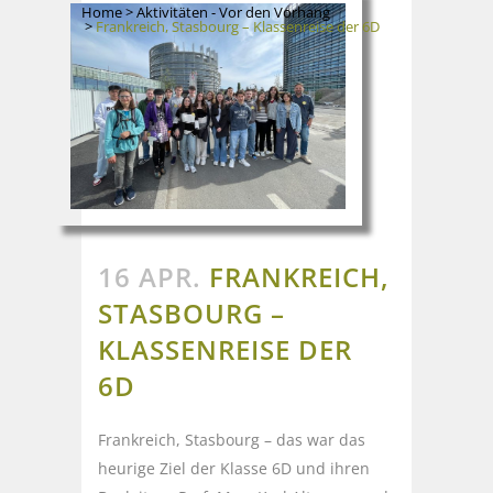
Home
>
Aktivitäten - Vor den Vorhang
>
Frankreich, Stasbourg – Klassenreise der 6D
16 APR.
FRANKREICH,
STASBOURG –
KLASSENREISE DER
6D
Frankreich, Stasbourg – das war das
heurige Ziel der Klasse 6D und ihren