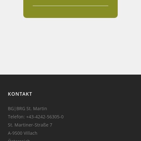
KONTAKT
BG|BRG St. Martin
Telefon:
+43-4242-56305-0
St. Martiner-Straße 7
A-9500 Villach