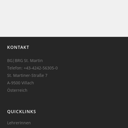
KONTAKT
BG|BRG St. Martin
Telefon:
+43-4242-56305-0
St. Martiner-Straße 7
A-9500 Villach
Österreich
QUICKLINKS
LehrerInnen