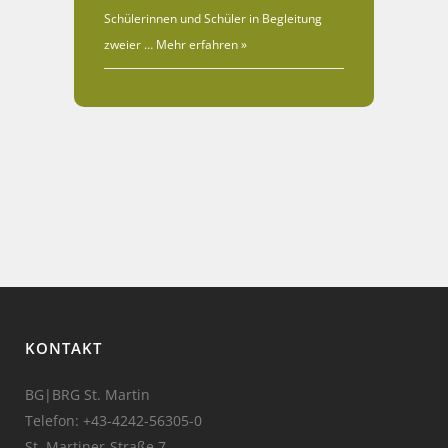
Schülerinnen und Schüler in Begleitung
zweier …
Mehr erfahren »
KONTAKT
BG|BRG St. Martin
Telefon:
+43-4242-56305-0
St. Martiner-Straße 7