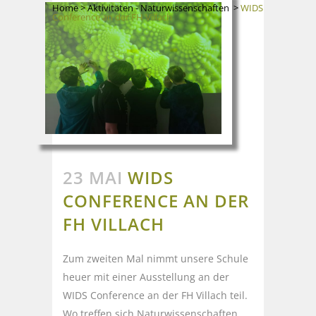
Home
>
Aktivitäten - Naturwissenschaften
>
WIDS
Conference an der FH Villach
23 MAI
WIDS
CONFERENCE AN DER
FH VILLACH
Zum zweiten Mal nimmt unsere Schule
heuer mit einer Ausstellung an der
WIDS Conference an der FH Villach teil.
Wo treffen sich Naturwissenschaften