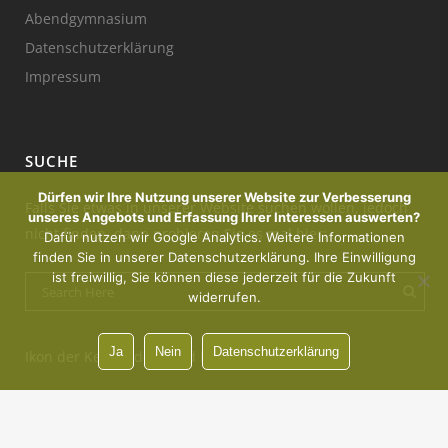
Abendgymnasium
Datenschutzerklärung
Impressum
SUCHE
Dürfen wir Ihre Nutzung unserer Website zur Verbesserung
Falls Sie etwas in unserer Website suchen wollen, jedoch
unseres Angebots und Erfassung Ihrer Interessen auswerten?
nicht finden, dann probieren Sie es mal hier:
Dafür nutzen wir Google Analytics. Weitere Informationen
finden Sie in unserer Datenschutzerklärung. Ihre Einwilligung
ist freiwillig, Sie können diese jederzeit für die Zukunft
widerrufen.
Ja
Nein
Datenschutzerklärung
Ikon der Kerze : designed by Freepik
Vorsprung durch Innovation