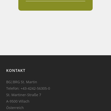
KONTAKT
BG|BRG St. Martin
Telefon:
+43-4242-56305-0
St. Martiner-Straße 7
A-9500 Villach
Österreich