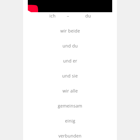
ich – du
wir beide
und du
und er
und sie
wir alle
gemeinsam
einig
verbunden