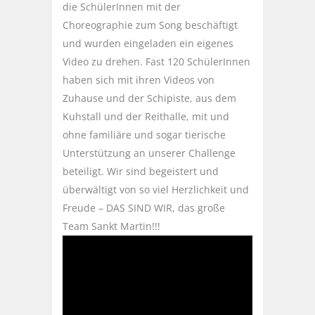
die SchülerInnen mit der
Choreographie zum Song beschäftigt
und wurden eingeladen ein eigenes
Video zu drehen. Fast 120 SchülerInnen
haben sich mit ihren Videos von
Zuhause und der Schipiste, aus dem
Kuhstall und der Reithalle, mit und
ohne familiäre und sogar tierische
Unterstützung an unserer Challenge
beteiligt. Wir sind begeistert und
überwältigt von so viel Herzlichkeit und
Freude – DAS SIND WIR, das große
Team Sankt Martin!!!