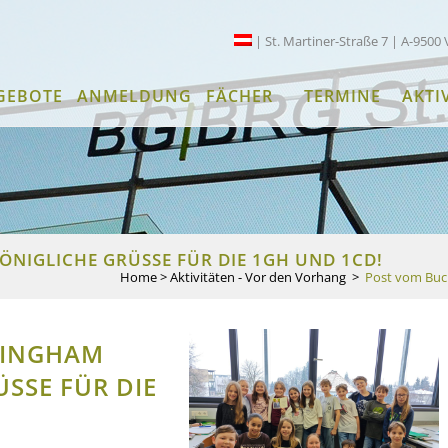
| St. Martiner-Straße 7 | A-9500 
GEBOTE
ANMELDUNG
FÄCHER
TERMINE
AKTI
NIGLICHE GRÜSSE FÜR DIE 1GH UND 1CD!
Home
>
Aktivitäten - Vor den Vorhang
>
Post vom Buck
KINGHAM
SE FÜR DIE 1