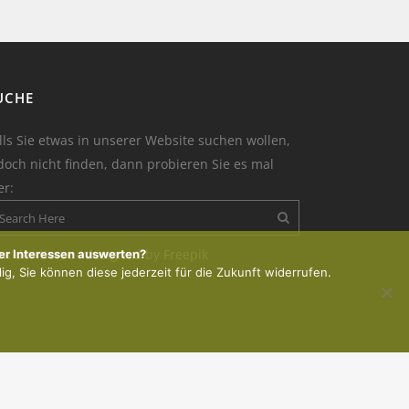
UCHE
lls Sie etwas in unserer Website suchen wollen,
doch nicht finden, dann probieren Sie es mal
er:
on der Kerze : designed by Freepik
er Interessen auswerten?
lig, Sie können diese jederzeit für die Zukunft widerrufen.