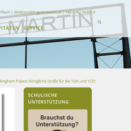
Villach |
direktion@it-gymnasium.at
|
+43-4242-56305-0
VITÄTEN
SERVICE
ingham Palace: Königliche Grüße für die 1GH und 1CD!
SCHULISCHE
UNTERSTÜTZUNG