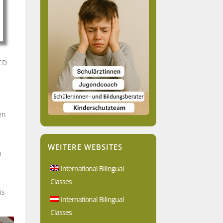
CD
en
WEITERE WEBSITES
n
International Bilingual
Classes
is
International Bilingual
Classes