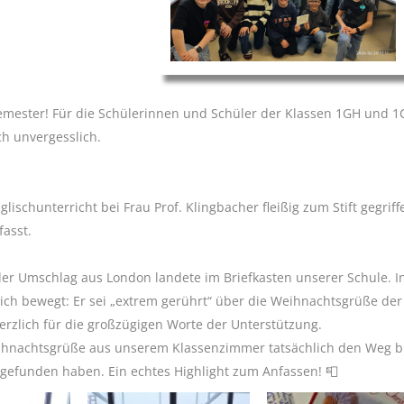
Semester! Für die Schülerinnen und Schüler der Klassen 1GH und 1
ch unvergesslich.
ischunterricht bei Frau Prof. Klingbacher fleißig zum Stift gegriff
fasst.
eller Umschlag aus London landete im Briefkasten unserer Schule. I
lich bewegt: Er sei „extrem gerührt“ über die Weihnachtsgrüße der
rzlich für die großzügigen Worte der Unterstützung.
 Weihnachtsgrüße aus unserem Klassenzimmer tatsächlich den Weg b
 gefunden haben. Ein echtes Highlight zum Anfassen! 📮