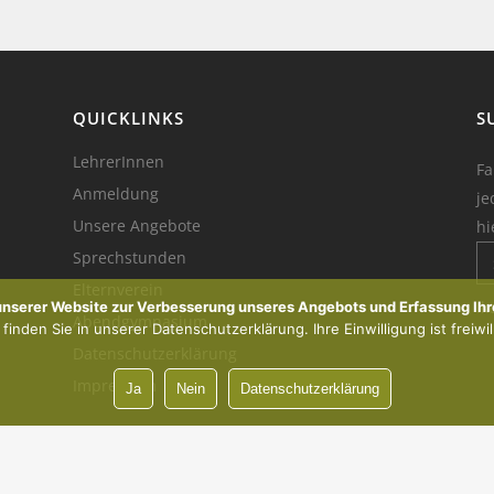
QUICKLINKS
S
LehrerInnen
Fa
Anmeldung
je
Unsere Angebote
hi
Sprechstunden
Elternverein
Ik
 unserer Website zur Verbesserung unseres Angebots und Erfassung Ihr
Abendgymnasium
inden Sie in unserer Datenschutzerklärung. Ihre Einwilligung ist freiwil
Datenschutzerklärung
Impressum
Ja
Nein
Datenschutzerklärung
Vorsprung durch Innovation