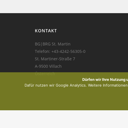
KONTAKT
BG|BRG St. Martin
Telefon:
+43-4242-56305-0
St. Martiner-Straße 7
A-9500 Villach
Österreich
Dürfen wir Ihre Nutzung
Dafür nutzen wir Google Analytics. Weitere Informationen f