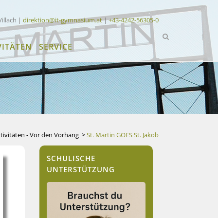
Villach |
direktion@it-gymnasium.at
|
+43-4242-56305-0
VITÄTEN
SERVICE
tivitäten - Vor den Vorhang
>
St. Martin GOES St. Jakob
SCHULISCHE
UNTERSTÜTZUNG