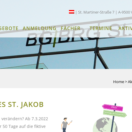
| St. Martiner-Straße 7 | A-9500 
GEBOTE
ANMELDUNG
FÄCHER
TERMINE
AKTI
Home
>
Ak
S ST. JAKOB
n verändern? Ab 7.3.2022
50 Tage auf die fiktive