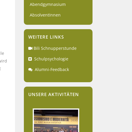
Abendgymnasium
AbsolventInnen
WEITERE LINKS
Bili Schnupperstunde
lle
Schulpsychologie
wird
t
Alumni-Feedback
UNSERE AKTIVITÄTEN