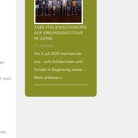
s
TABE-ITALIENISCHGRUPPE
AUF ERKUNDUNGSTOUR
IN UDINE
11. Juli 2026
Am 3. Juli 2026 machten wir
uns – acht Schülerinnen und
er
Schüler in Begleitung zweier …
–
Mehr erfahren »
ir nun
ine