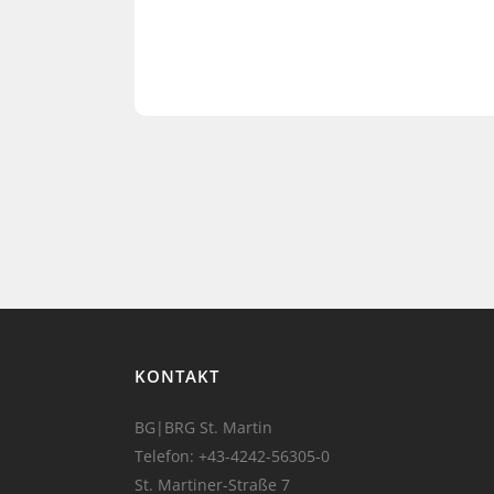
KONTAKT
BG|BRG St. Martin
Telefon:
+43-4242-56305-0
St. Martiner-Straße 7