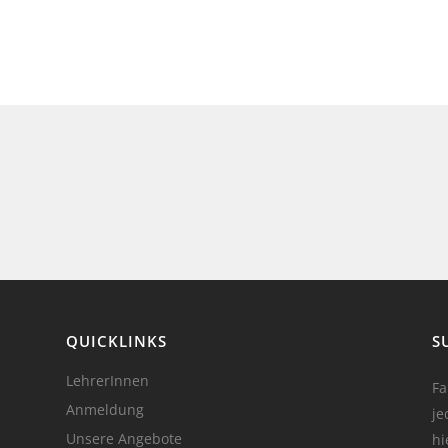
QUICKLINKS
S
LehrerInnen
Fa
Anmeldung
je
Unsere Angebote
hi