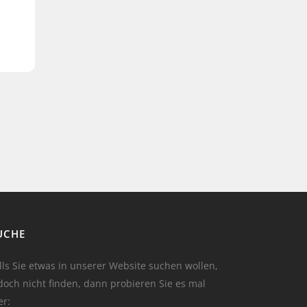
UCHE
lls Sie etwas in unserer Website suchen wollen,
doch nicht finden, dann probieren Sie es mal
er: