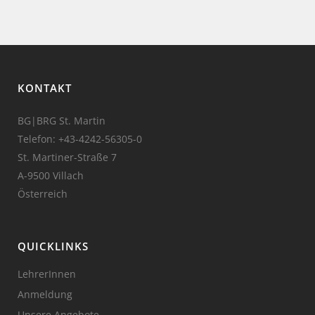
KONTAKT
BG|BRG St. Martin
Telefon:
+43-4242-56305-0
St. Martiner-Straße 7
A-9500 Villach
Österreich
QUICKLINKS
LehrerInnen
Anmeldung
Unsere Angebote