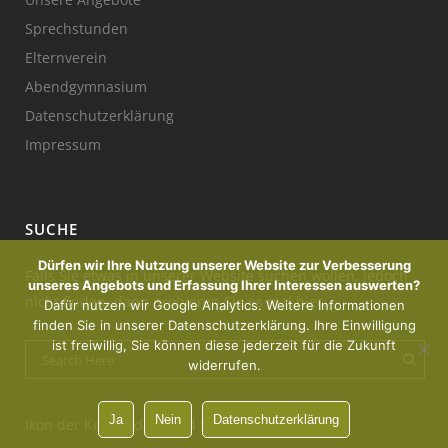
Sprechstunden
Elternverein
Abendgymnasium
Datenschutzerklärung
Impressum
SUCHE
Dürfen wir Ihre Nutzung unserer Website zur Verbesserung
Falls Sie etwas in unserer Website suchen wollen, jedoch
unseres Angebots und Erfassung Ihrer Interessen auswerten?
nicht finden, dann probieren Sie es mal hier:
Dafür nutzen wir Google Analytics. Weitere Informationen
finden Sie in unserer Datenschutzerklärung. Ihre Einwilligung
ist freiwillig, Sie können diese jederzeit für die Zukunft
widerrufen.
Ja
Nein
Datenschutzerklärung
Ikon der Kerze : designed by Freepik