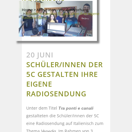
Home
>
Aktivitäten - Vor den Vorhang
>
Schüler/innen der 5C gestalten ihre eigene
Radiosendung
20 JUNI
SCHÜLER/INNEN DER
5C GESTALTEN IHRE
EIGENE
RADIOSENDUNG
Unter dem Titel
Tra ponti e canali
gestalteten die Schüler/innen der 5C
eine Radiosendung auf Italienisch zum
Thema
. Im Rahmen von 3
Venedig