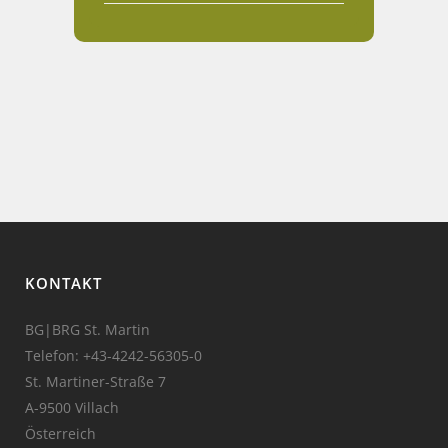
KONTAKT
BG|BRG St. Martin
Telefon:
+43-4242-56305-0
St. Martiner-Straße 7
A-9500 Villach
Österreich