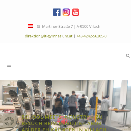
| St. Martiner-Straße 7 | A-9500 Villach |
direktion@it-gymnasium.at
|
+43-4242-56305-0
SCHOOL MEETS INDUSTRY – ZU
BESUCH BEIM ROBOTIK-LABOR
AN DER FH KÄRNTEN IN VILLACH