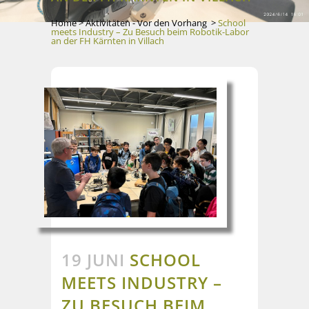
Home
>
Aktivitäten - Vor den Vorhang
>
School
meets Industry – Zu Besuch beim Robotik-Labor
an der FH Kärnten in Villach
19 JUNI
SCHOOL
MEETS INDUSTRY –
ZU BESUCH BEIM