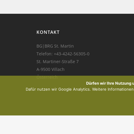
KONTAKT
BG|BRG St. Martin
Telefon:
+43-4242-56305-0
St. Martiner-Straße 7
A-9500 Villach
Österreich
Dürfen wir Ihre Nutzung
Dafür nutzen wir Google Analytics. Weitere Informationen f