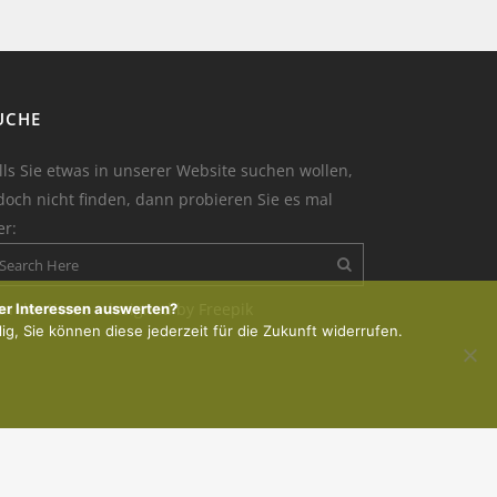
UCHE
lls Sie etwas in unserer Website suchen wollen,
doch nicht finden, dann probieren Sie es mal
er:
on der Kerze : designed by Freepik
er Interessen auswerten?
lig, Sie können diese jederzeit für die Zukunft widerrufen.