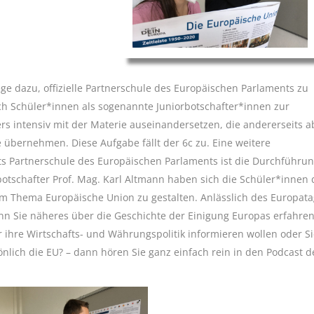
ege dazu, offizielle Partnerschule des Europäischen Parlaments zu
ich Schüler*innen als sogenannte Juniorbotschafter*innen zur
rs intensiv mit der Materie auseinandersetzen, die andererseits a
e übernehmen. Diese Aufgabe fällt der 6c zu. Eine weitere
ts Partnerschule des Europäischen Parlaments ist die Durchführu
otschafter Prof. Mag. Karl Altmann haben sich die Schüler*innen 
um Thema Europäische Union zu gestalten. Anlässlich des Europat
nn Sie näheres über die Geschichte der Einigung Europas erfahre
er ihre Wirtschafts- und Währungspolitik informieren wollen oder S
önlich die EU? – dann hören Sie ganz einfach rein in den Podcast d