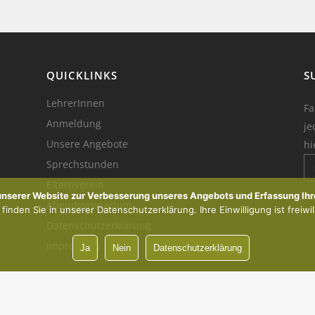
QUICKLINKS
S
LehrerInnen
Fa
Anmeldung
je
Unsere Angebote
hi
Sprechstunden
Elternverein
Ik
 unserer Website zur Verbesserung unseres Angebots und Erfassung Ihr
Abendgymnasium
inden Sie in unserer Datenschutzerklärung. Ihre Einwilligung ist freiwil
Datenschutzerklärung
Impressum
Ja
Nein
Datenschutzerklärung
Vorsprung durch Innovation