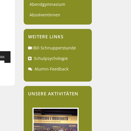
Abendgymnasium
AbsolventInnen
WEITERE LINKS
Bili Schnupperstunde
iltasten
Schulpsychologie
ch/Runter
Alumni-Feedback
utzen,
tstärke
UNSERE AKTIVITÄTEN
eln.