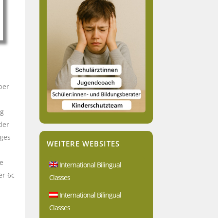
ber
ng
der
ages
WEITERE WEBSITES
n
ie
International Bilingual
er 6c
Classes
International Bilingual
Classes