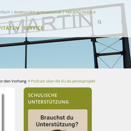
Villach |
direktion@it-gymnasium.at
|
+43-4242-56305-0
VITÄTEN
SERVICE
Vor den Vorhang
>
Podcast über die EU als Jahresprojekt
SCHULISCHE
UNTERSTÜTZUNG