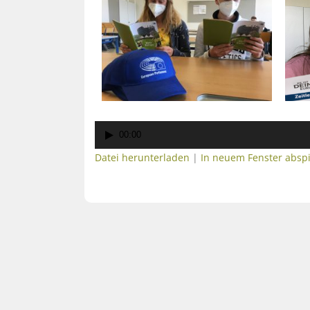
Audio-
00:00
Player
Datei herunterladen
|
In neuem Fenster absp