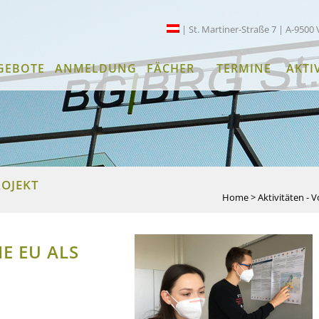
| St. Martiner-Straße 7 | A-9500 
GEBOTE
ANMELDUNG
FÄCHER
TERMINE
AKTI
ROJEKT
Home
>
Aktivitäten - 
E EU ALS